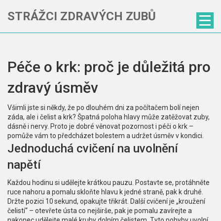
STRÁŽCI ZDRAVÝCH ZUBŮ
Péče o krk: proč je důležitá pro
zdravý úsměv
Všimli jste si někdy, že po dlouhém dni za počítačem bolí nejen
záda, ale i čelist a krk? Špatná poloha hlavy může zatěžovat zuby,
dásně i nervy. Proto je dobré věnovat pozornost i péči o krk –
pomůže vám to předcházet bolestem a udržet úsměv v kondici.
Jednoduchá cvičení na uvolnění
napětí
Každou hodinu si udělejte krátkou pauzu. Postavte se, protáhněte
ruce nahoru a pomalu skloňte hlavu k jedné straně, pak k druhé.
Držte pozici 10 sekund, opakujte třikrát. Další cvičení je „kroužení
čelistí“ – otevřete ústa co nejširše, pak je pomalu zavírejte a
nakonec udělejte malé kruhy dolním čelistem. Tyto pohyby uvolní