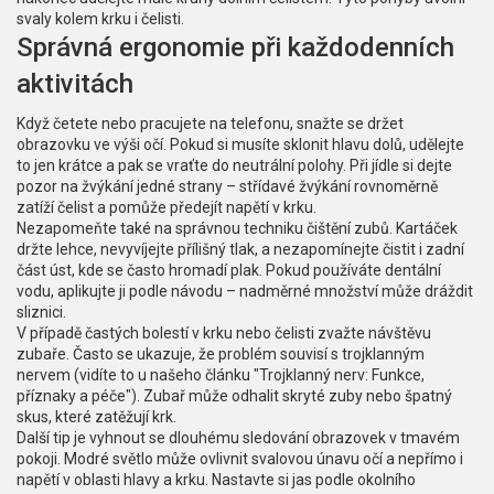
svaly kolem krku i čelisti.
Správná ergonomie při každodenních
aktivitách
Když četete nebo pracujete na telefonu, snažte se držet
obrazovku ve výši očí. Pokud si musíte sklonit hlavu dolů, udělejte
to jen krátce a pak se vraťte do neutrální polohy. Při jídle si dejte
pozor na žvýkání jedné strany – střídavé žvýkání rovnoměrně
zatíží čelist a pomůže předejít napětí v krku.
Nezapomeňte také na správnou techniku čištění zubů. Kartáček
držte lehce, nevyvíjejte přílišný tlak, a nezapomínejte čistit i zadní
část úst, kde se často hromadí plak. Pokud používáte dentální
vodu, aplikujte ji podle návodu – nadměrné množství může dráždit
sliznici.
V případě častých bolestí v krku nebo čelisti zvažte návštěvu
zubaře. Často se ukazuje, že problém souvisí s trojklanným
nervem (vidíte to u našeho článku "Trojklanný nerv: Funkce,
příznaky a péče"). Zubař může odhalit skryté zuby nebo špatný
skus, které zatěžují krk.
Další tip je vyhnout se dlouhému sledování obrazovek v tmavém
pokoji. Modré světlo může ovlivnit svalovou únavu očí a nepřímo i
napětí v oblasti hlavy a krku. Nastavte si jas podle okolního