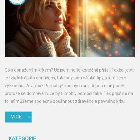
Co s obnaženým krkem? Už jsem na to konečně přišel! Takže, jestli
je tvůj krk často obnažený, tak tady jsou nějaké tipy, které jsem
vyzkoušel. A víš co? Pomohly! Rád bych se s tebou o ně podělil,
protože se domnívám, že by ti mohly pomoci také. Tak pojďme na
to, ať můžeme společně dosáhnout zdravého a pevného krku.
VÍCE
KATEGORIE