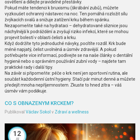
osvětlení a dělejte pravidelné přestávky.
Pokud máte tendenci k bruxismu (škrábání zubů), můžete
vyzkoušet ochranný nástavec na noc. Ten pomáhá rozložit sílu
žvýkacích svalů a snižuje zatížení krku během spánku.
Nezapomeňte také na hydrataci – dehydratované sliznice jsou
náchylnější k podráždění a zvyšují riziko infekcí, které se mohou
projevit bolestí v oblasti čelisti a krku.
Když dodržíte tyto jednoduché návyky, pocítíte rozdíl. Krk bude
méně napjatý, čelist uvolněná a úsměv zdravější. A pokud
potřebujete více informací, podívejte se na naše články o dentální
hygieně nebo o správném používání zubní vody – najdete tam
praktické rady i další tipy.
Na závěr si připomeňte: péče o krk není jen sportovní rutina, ale
součást každodenní ústní hygieny. Stačí pár minut denně a můžete
předejít mnoha nepříjemnostem. Zkuste to hned zítra – váš
úsměv vám poděkuje.
CO S OBNAZENYM KRCKEM?
Publikoval
Václav Sokol
v
Zdraví a wellness
12
říj