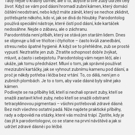
Tady nejde o krásný úsměv, ale o to, abyste si své zuby udrželi celý
život. Když se vám pod dásní hromadí zubní kámen, který domácí
čištění neodstraní, nebo když máte zánět, který se nechce zklidnit,
potřebujete někoho, kdo ví, jak se dívá do hloubky. Parodontolog
používá speciální nástroje, které čistí pod dásní, kde kartáček
nedosáhne. Nejde o zábavu, ale o záchranu.
Parodontitida není příběh, který se stává jen starším lidem. Dnes
se objevuje u lidí ve třicítce i čtyřicítce – často kvůli zanedbání,
stresu nebo špatné hygieně. A když se to přehlédne, zub se prostě
vypustí. Neztratíte jen zub. Ztratíte schopnost dobře žvýkat,
mluvit, a často i sebejistotu. Parodontolog vám nejen léčí, ale i
ukáže, jak tomu předcházet. Mluví o tom, jak správně používat
mezizubní kartáčky, jak se vyhnout zubnímu kamenu pod dásní, a
proč je někdy potřeba i léčba bez vrtání. To, co dělá, není jen o
zubních plombách. Je to o tom, aby vaše dásně byly silné jako
kámen.
Podívejte se na příběhy lidí, kteří si nechali opravit zuby, kteří se
snažili zastavit křivé zuby, nebo kteří se snažili odstranit
tetracyklinovou pigmentaci – všichni potřebovali zdravé dásně.
Bez nich všechno ostatní padá. Níže najdete praktické příběhy,
rady a odpovědi na otázky, které vás možná trápí. Zjistíte, kdy je
čas jít k parodontologovi, co se stane na první návštěvě a jak si
udržet zdravé dásně i po léčbě.