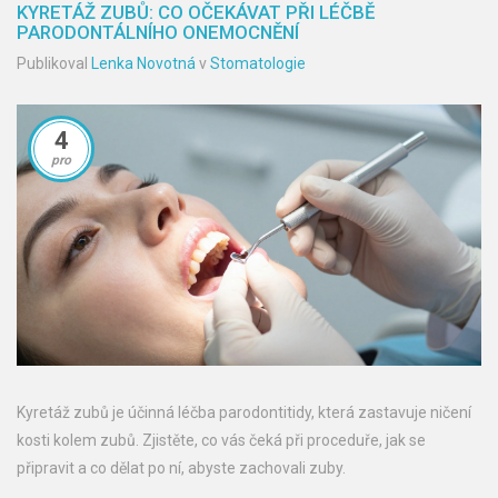
KYRETÁŽ ZUBŮ: CO OČEKÁVAT PŘI LÉČBĚ
PARODONTÁLNÍHO ONEMOCNĚNÍ
Publikoval
Lenka Novotná
v
Stomatologie
4
pro
Kyretáž zubů je účinná léčba parodontitidy, která zastavuje ničení
kosti kolem zubů. Zjistěte, co vás čeká při proceduře, jak se
připravit a co dělat po ní, abyste zachovali zuby.