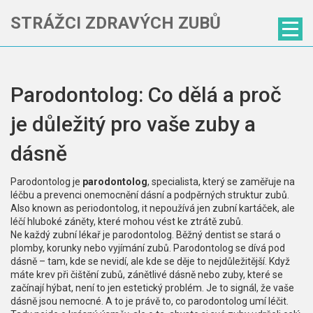
STRÁŽCI ZDRAVÝCH ZUBŮ
Parodontolog: Co dělá a proč
je důležitý pro vaše zuby a
dásně
Parodontolog je
parodontolog
,
specialista, který se zaměřuje na
léčbu a prevenci onemocnění dásní a podpěrných struktur zubů
.
Also known as
periodontolog
, it
nepoužívá jen zubní kartáček, ale
léčí hluboké záněty, které mohou vést ke ztrátě zubů
.
Ne každý zubní lékař je parodontolog. Běžný dentist se stará o
plomby, korunky nebo vyjímání zubů. Parodontolog se dívá pod
dásně – tam, kde se nevidí, ale kde se děje to nejdůležitější. Když
máte krev při čištění zubů, zánětlivé dásně nebo zuby, které se
začínají hýbat, není to jen estetický problém. Je to signál, že vaše
dásně jsou nemocné. A to je právě to, co parodontolog umí léčit.