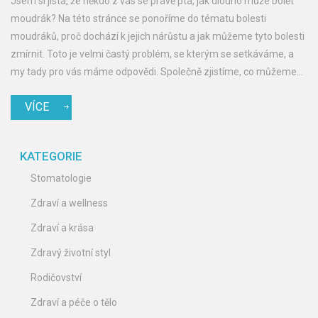
Jsem si jistá, že někdo z vás se právě ptá, jak dlouho může bolět
moudrák? Na této stránce se ponoříme do tématu bolesti
moudráků, proč dochází k jejich nárůstu a jak můžeme tyto bolesti
zmírnit. Toto je velmi častý problém, se kterým se setkáváme, a
my tady pro vás máme odpovědi. Společně zjistíme, co můžeme
očekávat a jak se s tím vypořádat.
VÍCE
KATEGORIE
Stomatologie
Zdraví a wellness
Zdraví a krása
Zdravý životní styl
Rodičovství
Zdraví a péče o tělo