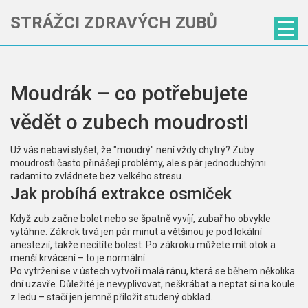
STRÁŽCI ZDRAVÝCH ZUBŮ
Moudrák – co potřebujete
vědět o zubech moudrosti
Už vás nebaví slyšet, že "moudrý" není vždy chytrý? Zuby
moudrosti často přinášejí problémy, ale s pár jednoduchými
radami to zvládnete bez velkého stresu.
Jak probíhá extrakce osmiček
Když zub začne bolet nebo se špatně vyvíjí, zubař ho obvykle
vytáhne. Zákrok trvá jen pár minut a většinou je pod lokální
anestezií, takže necítíte bolest. Po zákroku můžete mít otok a
menší krvácení – to je normální.
Po vytržení se v ústech vytvoří malá ránu, která se během několika
dní uzavře. Důležité je nevyplivovat, neškrábat a neptat si na koule
z ledu – stačí jen jemně přiložit studený obklad.