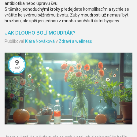
antibiotika nebo úpravu švu.
S těmito jednoduchými kroky předejdete komplikacím a rychle se
vrátíte ke svému běžnému životu. Zuby moudrosti už nemusí být
hrozbou, ale spíš jen jednou z mnoha součástí ústní hygieny.
JAK DLOUHO BOLÍ MOUDRÁK?
Publikoval
Klára Nováková
v
Zdraví a wellness
9
zář