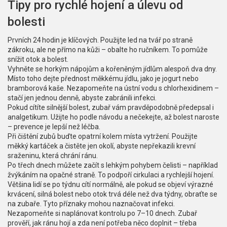
Tipy pro rychlé hojení a úlevu od
bolesti
Prvních 24 hodin je klíčových. Použijte led na tvář po straně
zákroku, ale ne přímo na kůži – obalte ho ručníkem. To pomůže
snížit otok a bolest.
Vyhněte se horkým nápojům a kořeněným jídlům alespoň dva dny.
Místo toho dejte přednost měkkému jídlu, jako je jogurt nebo
bramborová kaše. Nezapomeňte na ústní vodu s chlorhexidinem –
stačí jen jednou denně, abyste zabránili infekci.
Pokud cítíte silnější bolest, zubař vám pravděpodobně předepsal i
analgetikum. Užijte ho podle návodu a nečekejte, až bolest naroste
– prevence je lepší než léčba.
Při čištění zubů buďte opatrní kolem místa vytržení. Použijte
měkký kartáček a čistěte jen okolí, abyste nepřekazili krevní
sraženinu, která chrání ránu.
Po třech dnech můžete začít s lehkým pohybem čelisti – například
žvýkáním na opačné straně. To podpoří cirkulaci a rychlejší hojení.
Většina lidí se po týdnu cítí normálně, ale pokud se objeví výrazné
krvácení, silná bolest nebo otok trvá déle než dva týdny, obraťte se
na zubaře. Tyto příznaky mohou naznačovat infekci.
Nezapomeňte si naplánovat kontrolu po 7–10 dnech. Zubař
prověří, jak ránu hojí a zda není potřeba něco doplnit – třeba