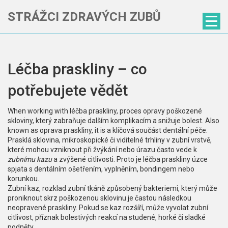
STRÁŽCI ZDRAVÝCH ZUBŮ
Léčba praskliny – co
potřebujete vědět
When working with
léčba praskliny
,
proces opravy poškozené
skloviny, který zabraňuje dalším komplikacím a snižuje bolest
. Also
known as
oprava praskliny
, it is a klíčová součást dentální péče.
Prasklá sklovina
,
mikroskopické či viditelné trhliny v zubní vrstvě,
které mohou vzniknout při žvýkání nebo úrazu
často vede k
zubnímu kazu
a zvýšené citlivosti. Proto je léčba praskliny úzce
spjata s
dentálním ošetřením
,
vyplněním, bondingem nebo
korunkou
.
Zubní kaz
,
rozklad zubní tkáně způsobený bakteriemi, který může
proniknout skrz poškozenou sklovinu
je častou následkou
neopravené praskliny. Pokud se kaz rozšíří, může vyvolat
zubní
citlivost
,
příznak bolestivých reakcí na studené, horké či sladké
podněty
.