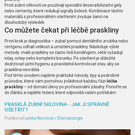
Proti zubní citlivosti se používají speciální desenzibilizační gely
nebo cementy, které redukují signály bolesti. Kombinace těchto
materiálů s profesionálním ošetřením zvyšuje šanci na
dlouhodobý výsledek.
Co můžete čekat při léčbě praskliny
První krok je diagnostika – zubař pomocí dentálního zrcátka nebo
rentgenu odhalí velikost a umístění praskliny. Následuje výběr
metody: malé praskliny se často řeší bondingem, větší vyžadují
inlay, onlay nebo kompletní korunku. Po ošetření je důležité
dodržovat ústní hygienu a pravidelně kontrolovat stav, aby se
prasklina nevrátila.
Pod tímto úvodem najdete praktické návody, tipy a podrobné
průvodce, které vám pomohou zvládnout každou fázi
léčba
praskliny
– od domácí úlevy po profesionální zásahy. Ponořte se
do článků a najděte řešení, které odpovídá vašim potřebám.
PRASKLÁ ZUBNÍ SKLOVINA - JAK JI SPRÁVNĚ
OŠETŘIT?
Publikoval
Lenka Novotná
v
Stomatologie