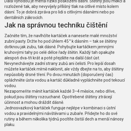
Další výhodou je menší riziko poškození dásní. Štětiny jsou měkčí a
rozložené tak, aby nevyvíjely přílišný tlak na citlivé místo kolem
dásní. To je dobrá zpráva pro lidi s citlivými dásněmi nebo po
dentálních zákrocích.
Jak na správnou techniku čištění
Začněte tím, že navlhčíte kartáček a nanesete malé množství
zubní pasty. Držte ho pod úhlem 45 ° k dásním – tak se štětiny
dotknou jak zubu, tak dásně. Pohybujte kartáčkem jemnými
kruhovými tahy po celé délce řady štětin. Každý tah opakujte
alespoň dva‑tři krát a poté přejděte na další část úst.
Nevynechávejte zadní strany zubů ani čelisti. Pro lepší dosah
můžete kartáček mírně naklonit, ale vždy dbejte na to, aby štětiny
nepůsobily drsné tření. Po dvou minutách (doporučený čas)
opláchněte ústa vodou a kartáč důkladně vypláchněte pod tekoucí
vodou.
Nezapomeňte měnit kartáček každé 3–4 měsíce, nebo dříve,
pokud jsou štětiny rozcuchané. Opotřebené štětiny ztrácejí
účinnost a mohou dráždit dásně.
Jednosvazkový kartáček funguje nejlépe v kombinaci s ústní
vodou a pravidelnými návštěvami u zubaře. Přidejte ho do své
rutiny a během několika týdnů pocítíte čistší dech a menší nánosy
plaku.