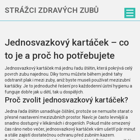
STRÁŽCI ZDRAVÝCH ZUBŮ
Jednosvazkový kartáček – co
to je a proč ho potřebujete
Jednosvazkový kartáček má jednu řadu štětin, která pokrývá celý
povrch zubu najednou. Díky tomu můžete během jedné tahy
odstranit plak i mezi zuby, aniž byste museli používat mezizubní
kartáčky. Je to jednoduché řešení pro každodenní ústní hygienu a
funguje dobře jak u dětí, tak u dospělých.
Proč zvolit jednosvazkový kartáček?
Jedna řada štětin usnadňuje čištění, protože se nemusíte starat o
přesné nastavení mezizubních prostor. Navíc je často levnější a
snadno dostupný v lékárnách i drogeriích. Pokud máte omezený
čas ráno nebo večer, jednosvazkový kartáček vám ušetří pár minut
a stále zajistí dostatečnou ochranu před zubním kazem.