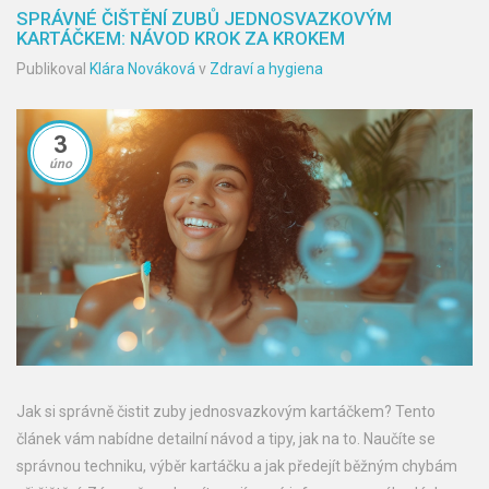
SPRÁVNÉ ČIŠTĚNÍ ZUBŮ JEDNOSVAZKOVÝM
KARTÁČKEM: NÁVOD KROK ZA KROKEM
Publikoval
Klára Nováková
v
Zdraví a hygiena
3
úno
Jak si správně čistit zuby jednosvazkovým kartáčkem? Tento
článek vám nabídne detailní návod a tipy, jak na to. Naučíte se
správnou techniku, výběr kartáčku a jak předejít běžným chybám