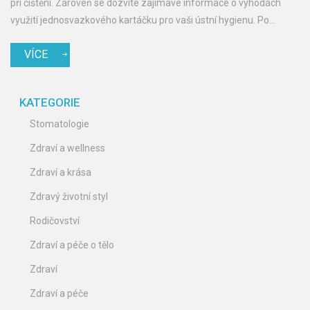
při čištění. Zároveň se dozvíte zajímavé informace o výhodách
využití jednosvazkového kartáčku pro vaši ústní hygienu. Po
přečtení článku budete mít veškeré znalosti potřebné k dosažení
VÍCE
zdravějších zubů a dásní.
KATEGORIE
Stomatologie
Zdraví a wellness
Zdraví a krása
Zdravý životní styl
Rodičovství
Zdraví a péče o tělo
Zdraví
Zdraví a péče