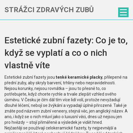
STRÁŽCI ZDRAVÝCH ZUBŮ
Estetické zubní fazety: Co je to,
když se vyplatí a co o nich
vlastně víte
Estetické zubní fazety jsou
tenké keramické placky
,
přilepené na
přední zuby, aby skryly barvení, trhliny nebo nepravidelnosti
.
Nejsou korunky, nejsou rovnátka – jsou to přesně to, co
potřebujete, když chcete rychle a trvale zlepšit vzhled svého
úsměvu. V Česku je čím dál tím více lidí volí, protože nevyžadují
dlouhé léčení, nebojí se žvýkání a vypadají úplně přirozeně. Také je
znáte pod názvem
zubní veneery
,
stejná věc, jen anglický název
. A
ano, i když se o nich mluví jako o luxusní věci, dnes už nejsou jen
pro hvězdy – stojí přiměřeně a výsledek je vidět hned.
Nejčastěji se používají
celokeramické fazety
,
ty nejpevnější a