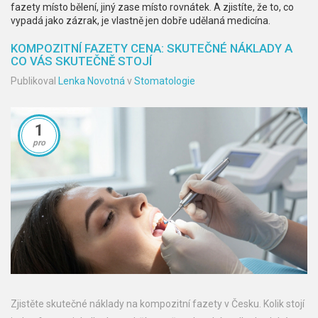
fazety místo bělení, jiný zase místo rovnátek. A zjistíte, že to, co
vypadá jako zázrak, je vlastně jen dobře udělaná medicína.
KOMPOZITNÍ FAZETY CENA: SKUTEČNÉ NÁKLADY A
CO VÁS SKUTEČNĚ STOJÍ
Publikoval
Lenka Novotná
v
Stomatologie
1
pro
Zjistěte skutečné náklady na kompozitní fazety v Česku. Kolik stojí