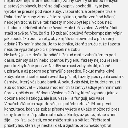
nejpřirozenější, které neobsahují žádný kov
. Ty se liší od tenkých
plastových plavek, které se dají koupit v obchodě – tyto jsou
vyrobené přesně pod vaše zuby, v laboratoři, a přilepené trvale.
Pokud máte zuby ztmavlé tetracyklinou, poškozené od bělení,
nebo jen trochu křivé, tak fazety mohou být lepší volbou než
ortodoncie. Neřeší příčinu křivosti – ale řeší vzhled. A většině lidí
stačí právě to. Víte, že 9 z 10 zubařů používá
fotokompozitní výplň
,
jako podložku pod fazety, aby zajišťovala pevnost a přirozený
odstín
? To není náhoda. Je to technika, která zaručuje, že fazeta
nebude vypadat jako cizí přívěsek na zubu.
Ne každý je ale ideální kandidát. Pokud máte zubní kámen pod
dásní, záněty dásní nebo špatnou hygienu, fazety nejsou řešení –
jsou to zbytečné peníze. Nejdřív se musí zuby očistit, dásně
uzdravit, a až potom se přemýšlí o estetice. Pokud máte křivé
zuby, ale nechcete nosit rovnátka pět let, fazety jsou rychlá cesta k
úsměvu, který vás bude bavit. A pokud vás děsí, že budete muset
zub odfrézovat – většina moderních fazet vyžaduje jen minimální
úpravu, někdy ani žádnou. Výsledek? Zuby, které vypadají jako z
dokonalého katalogu, ale jsou vaše – a fungují jako vaše.
V našich článcích najdete vše, co potřebujete vědět: od první
konzultace, kde vás zubař přesně vyšetří a ukáže možnosti, přes
ceny, které se liší podle materiálu a kliniky, až po to, jak se s nimi
žije – co jíst, jak čistit, co se může stát za pět let. Přečtete si
příběhy lidí, kteří si je nechali dát, a zjistíte, proč někdo vybral