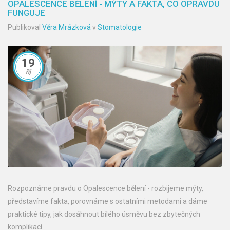
OPALESCENCE BĚLENÍ - MÝTY A FAKTA, CO OPRAVDU
FUNGUJE
Publikoval
Věra Mrázková
v
Stomatologie
19
říj
Rozpoznáme pravdu o Opalescence bělení - rozbijeme mýty,
představíme fakta, porovnáme s ostatními metodami a dáme
praktické tipy, jak dosáhnout bílého úsměvu bez zbytečných
komplikací.