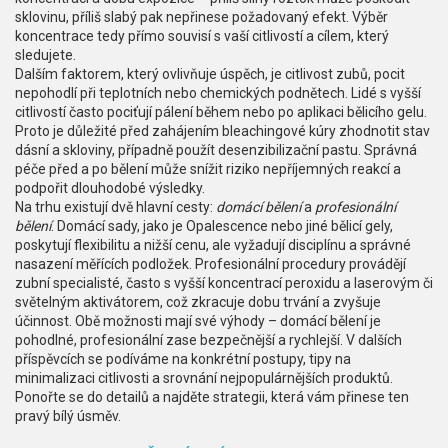
sklovinu, příliš slabý pak nepřinese požadovaný efekt. Výběr
koncentrace tedy přímo souvisí s vaší citlivostí a cílem, který
sledujete.
Dalším faktorem, který ovlivňuje úspěch, je
citlivost zubů
,
pocit
nepohodlí při teplotních nebo chemických podnětech
. Lidé s vyšší
citlivostí často pociťují pálení během nebo po aplikaci bělicího gelu.
Proto je důležité před zahájením bleachingové kúry zhodnotit stav
dásní a skloviny, případně použít desenzibilizační pastu. Správná
péče před a po bělení může snížit riziko nepříjemných reakcí a
podpořit dlouhodobé výsledky.
Na trhu existují dvě hlavní cesty:
domácí bělení
a
profesionální
bělení
. Domácí sady, jako je Opalescence nebo jiné bělicí gely,
poskytují flexibilitu a nižší cenu, ale vyžadují disciplínu a správné
nasazení měřících podložek. Profesionální procedury provádějí
zubní specialisté, často s vyšší koncentrací peroxidu a laserovým či
světelným aktivátorem, což zkracuje dobu trvání a zvyšuje
účinnost. Obě možnosti mají své výhody – domácí bělení je
pohodlné, profesionální zase bezpečnější a rychlejší. V dalších
příspěvcích se podíváme na konkrétní postupy, tipy na
minimalizaci citlivosti a srovnání nejpopulárnějších produktů.
Ponořte se do detailů a najděte strategii, která vám přinese ten
pravý bílý úsměv.