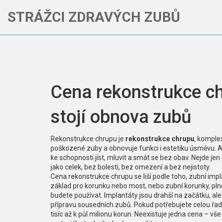
STRÁŽCI ZDRAVÝCH ZUBŮ
Cena rekonstrukce ch
stojí obnova zubů
Rekonstrukce chrupu je
rekonstrukce chrupu
,
komplex
poškozené zuby a obnovuje funkci i estetiku úsměvu
. 
ke schopnosti jíst, mluvit a smát se bez obav.
Nejde jen 
jako celek, bez bolesti, bez omezení a bez nejistoty.
Cena rekonstrukce chrupu se liší podle toho,
zubní impl
základ pro korunku nebo most
, nebo
zubní korunky
,
pln
budete používat. Implantáty jsou drahší na začátku, ale t
přípravu sousedních zubů. Pokud potřebujete celou řad
tisíc až k půl milionu korun. Neexistuje jedna cena – vše 