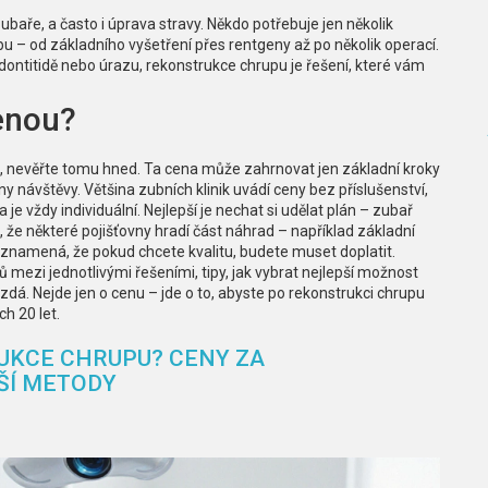
zubaře, a často i úprava stravy. Někdo potřebuje jen několik
bu – od základního vyšetření přes rentgeny až po několik operací.
parodontitidě nebo úrazu, rekonstrukce chrupu je řešení, které vám
enou?
“, nevěřte tomu hned. Ta cena může zahrnovat jen základní kroky
 návštěvy. Většina zubních klinik uvádí ceny bez příslušenství,
e vždy individuální. Nejlepší je nechat si udělat plán – zubař
e, že některé pojišťovny hradí část náhrad – například základní
 znamená, že pokud chcete kvalitu, budete muset doplatit.
lů mezi jednotlivými řešeními, tipy, jak vybrat nejlepší možnost
dá. Nejde jen o cenu – jde o to, abyste po rekonstrukci chrupu
ch 20 let.
UKCE CHRUPU? CENY ZA
ŠÍ METODY