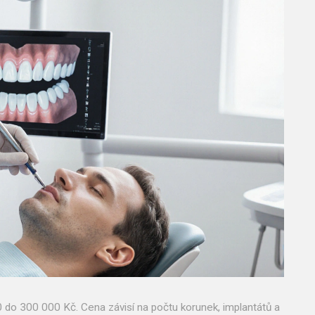
do 300 000 Kč. Cena závisí na počtu korunek, implantátů a