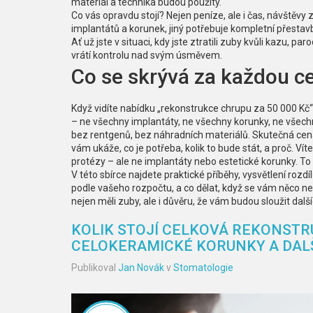
materiál a technika budou použity.
Co vás opravdu stojí? Nejen peníze, ale i čas, návštěvy 
implantátů a korunek, jiný potřebuje kompletní přestav
Ať už jste v situaci, kdy jste ztratili zuby kvůli kazu, 
vrátí kontrolu nad svým úsměvem.
Co se skrývá za každou c
Když vidíte nabídku „rekonstrukce chrupu za 50 000 Kč
– ne všechny implantáty, ne všechny korunky, ne všechny
bez rentgenů, bez náhradních materiálů. Skutečná cena j
vám ukáže, co je potřeba, kolik to bude stát, a proč. Vít
protézy – ale ne implantáty nebo estetické korunky. To
V této sbírce najdete praktické příběhy, vysvětlení rozdí
podle vašeho rozpočtu, a co dělat, když se vám něco nez
nejen měli zuby, ale i důvěru, že vám budou sloužit další
KOLIK STOJÍ CELKOVÁ REKONSTR
CELOKERAMICKÉ KORUNKY A DAL
Publikoval
Jan Novák
v
Stomatologie