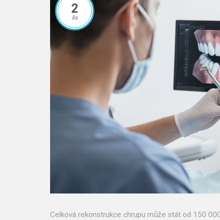
2
lis
Celková rekonstrukce chrupu může stát od 150 000 