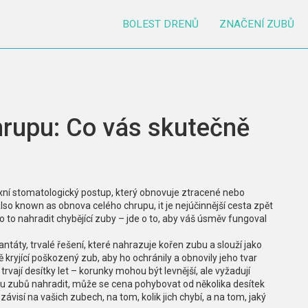
BOLEST DRENŮ
ZNAČENÍ ZUBŮ
rupu: Co vás skutečně
ní stomatologický postup, který obnovuje ztracené nebo
Also known as
obnova celého chrupu
, it je nejúčinnější cesta zpět
o to nahradit chybějící zuby – jde o to, aby váš úsměv fungoval
antáty
,
trvalé řešení, které nahrazuje kořen zubu a slouží jako
ě kryjící poškozený zub, aby ho ochránily a obnovily jeho tvar
rvají desítky let – korunky mohou být levnější, ale vyžadují
u zubů nahradit, může se cena pohybovat od několika desítek
závisí na vašich zubech, na tom, kolik jich chybí, a na tom, jaký