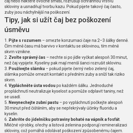
čaj nebo některé ovocné směsi, rozrušují ochrannou vrstvu
skloviny a usnadňují tvorbu kazu. Pokud pijete takový čaj často,
zuby jsou náchylnější na poškození.
Tipy, jak si užít čaj bez poškození
úsměvu
1.
Pijte s rozumem
– omezte konzumaci čaje na 2–3 šálky denně.
Čím méně času má barvivo v kontaktu se sklovinou, tím méně
skvrn vznikne.
2.
Zvolte správný čas
– nechte si po jídle vyčkat alespoň 30 minut,
než čaj vypijete. Kyseliny pak mají menší šanci rozrušit sklovinu.
3.
Používejte slámku
– pokud pijete černý nebo zelený čaj,
slámka pomůže omezit kontakt s předními zuby a sníží tak riziko
skvrn.
4.
Vypláchněte ústa vodou
po každém šálku. Jednoduché
propláchnutí neutralizuje kyselost a pomůže odplavit taniny, než
se usadí.
5.
Nevynechejte zubní pastu
– po vypláchnutí počkejte alespoň
30 minut před čištěním, aby se nepřekrývaly účinky fluoridu a
kyselin.
6.
Zahrňte do jídelníčku potraviny bohaté na vápník a fosfát
.
Mléčné výrobky, ořechy a listová zelenina podporují remineralizaci
skloviny, což pomáhá odolávat poškození způsobenému čajem.