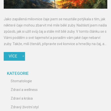
Jako zapálená milovnice čaje jsem se neustále potýkala s tím, jak
některé čaje mohou zbarvit mé mile bělé zuby. Naštěstí jsem našla
způsob, jak si užít svůj čaj a stále mít bílé zuby. V tomto článku se s
Vámi podělím o své tajemství a poradím vám jaké čaje nebarví
zuby. Takže, milí čtenáři, připravte své konvice a hrnečky na čaj, a
jdeme na to!
VÍCE
KATEGORIE
Stomatologie
Zdraví a wellness
Zdraví a krása
Zdravý životní styl