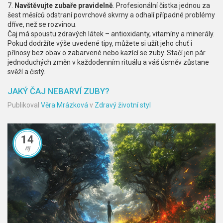
7.
Navštěvujte zubaře pravidelně
. Profesionální čistka jednou za
šest měsíců odstraní povrchové skvrny a odhalí případné problémy
dříve, než se rozvinou.
Čaj má spoustu zdravých látek – antioxidanty, vitamíny a minerály.
Pokud dodržíte výše uvedené tipy, můžete si užít jeho chuť i
přínosy bez obav o zabarvené nebo kazící se zuby. Stačí jen pár
jednoduchých změn v každodenním rituálu a váš úsměv zůstane
svěží a čistý.
JAKÝ ČAJ NEBARVÍ ZUBY?
Publikoval
Věra Mrázková
v
Zdravý životní styl
14
říj