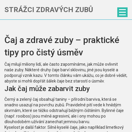
STRÁŽCI ZDRAVÝCH ZUBŮ
Čaj a zdravé zuby – praktické
tipy pro čistý úsměv
Čaj milují miliony lidí, ale často zapomínáme, jak může ovlivnit
naše zuby. Některé druhy čaje barví sklovinu, jiné jsou kyselé a
podporují vznik kazu. V tomto článku vám ukážu, co je dobré vědět,
abyste si mohli dopřát šálek čaje bez starostí o úsměv.
Jak čaj může zabarvit zuby
Černý a zelený čaj obsahují taniny – přírodní barviva, která se
snadno usazují na povrchu zubů. Pravidelné pití vede k hnědým
skvrnám, které se těžko odstraňují běžným čištěním. Bylinné čaje
(např. rooibos) jsou méně agresivní, ale i ony mohou po
dlouhodobém užívání zanechat jemnou barvu.
Kyselost je další faktor. Silně kyselé čaje, jako například limetkový