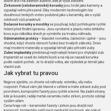
dobře drží i na zadních zubech, kde je vyšší zatížení.
Zirkonové (celokeramické) korunky
jsou tvrdé jako kameny a
vypadají velmi přirozeně. Díky moderním technologiím lze
dosáhnout tenkých vrstev podobně jako u keramiky, ale s vyšší
odolností vůči prasknutí.
Dočasné korunky a mostíky
se používají, když potřebujete rychlé
řešení před finální úpravou. Jsou vyrobené z plastu nebo lehkého
kovu a po několika dnech je vyměníte za trvalou náhradu.
Odnímatelné protézy
– klasické rovnátka, částečné i úplné – jsou
vhodné, když chcete obnovit funkci bez trvalých zákroků. Dnes
mají moderní materiály a vypadají téměř jako přírodní zuby.
Zubní implantáty
představují nejtrvalejší řešení pro chybějící zub.
Implantát se vsadí do čelistní kosti a na něj se nasadí korunka
podle vašich potřeb. Je to dražší volba, ale výsledek je téměř jako
vlastní zub.
Jak vybrat tu pravou
Nejprve zjistěte, co chcete od náhrady: estetiku, sílu nebo
rozpočet. Pokud vám jde hlavně o vzhled a máte zdravé zuby pod
povrchem, kompozitní fazety jsou rychlé a levné. Na zadní strany,
kde je kousání, raději metal‑ceramiku nebo zirkon, protože odolají
vyšším silám.
Cena hraje roli – keramické fazety i zirkon jsou dražší než
kompozit. Implantáty patří mezi nejdražší možnosti, ale pokud