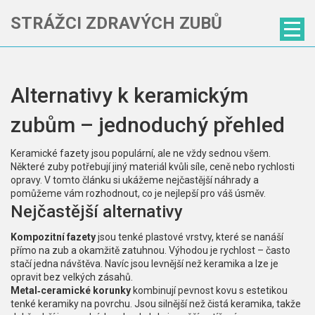
STRÁŽCI ZDRAVÝCH ZUBŮ
Alternativy k keramickým
zubům – jednoduchý přehled
Keramické fazety jsou populární, ale ne vždy sednou všem.
Některé zuby potřebují jiný materiál kvůli síle, ceně nebo rychlosti
opravy. V tomto článku si ukážeme nejčastější náhrady a
pomůžeme vám rozhodnout, co je nejlepší pro váš úsměv.
Nejčastější alternativy
Kompozitní fazety
jsou tenké plastové vrstvy, které se nanáší
přímo na zub a okamžitě zatuhnou. Výhodou je rychlost – často
stačí jedna návštěva. Navíc jsou levnější než keramika a lze je
opravit bez velkých zásahů.
Metal‑ceramické korunky
kombinují pevnost kovu s estetikou
tenké keramiky na povrchu. Jsou silnější než čistá keramika, takže