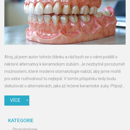
Ahoj, já jsem autor tohoto článku a rád bych se s vámi podělil o
některé alternativy k keramickým zubům. Je nezbytné porozumět
možnostem, které moderní stomatologie nabízí, aby jsme mohli
pro sebe rozhodnout tu nejlepší. V tomto příspěvku tedy budu
diskutovat o alternativách, jako již řečené keramické zuby. Připojte
se ke mně a společně prozkoumáme toto fascinující téma.
VÍCE
KATEGORIE
Stomatologie