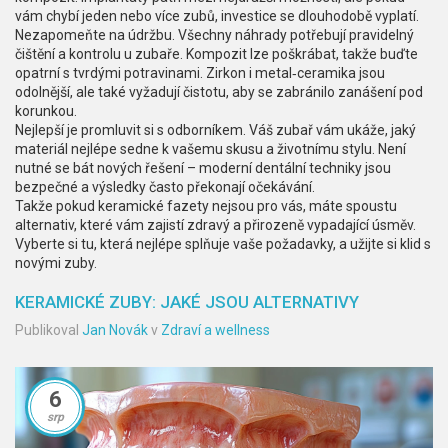
vám chybí jeden nebo více zubů, investice se dlouhodobě vyplatí.
Nezapomeňte na údržbu. Všechny náhrady potřebují pravidelný
čištění a kontrolu u zubaře. Kompozit lze poškrábat, takže buďte
opatrní s tvrdými potravinami. Zirkon i metal‑ceramika jsou
odolnější, ale také vyžadují čistotu, aby se zabránilo zanášení pod
korunkou.
Nejlepší je promluvit si s odborníkem. Váš zubař vám ukáže, jaký
materiál nejlépe sedne k vašemu skusu a životnímu stylu. Není
nutné se bát nových řešení – moderní dentální techniky jsou
bezpečné a výsledky často překonají očekávání.
Takže pokud keramické fazety nejsou pro vás, máte spoustu
alternativ, které vám zajistí zdravý a přirozeně vypadající úsměv.
Vyberte si tu, která nejlépe splňuje vaše požadavky, a užijte si klid s
novými zuby.
KERAMICKÉ ZUBY: JAKÉ JSOU ALTERNATIVY
Publikoval
Jan Novák
v
Zdraví a wellness
6
srp