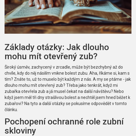
Základy otázky: Jak dlouho
mohu mít otevřený zub?
Široký úsměv, zachycený v zrcadle, může být bezchybný až do
chvíle, kdy do něj násilím vnikne bolest zubu. Aha, říkáme si, kam s
tím? Znáte to, už to muselo být každým z nás. A my se ptáme - jak
dlouho mohu mít otevřený zub? Třeba jako tenkrát, když mi
zubařka otevřela zub a já musel čekat na další návštěvu? Nebo
když jsem měl tři dny strašlivou bolest a nechtěl jsem hned běžet k
zubařovi? Na tyto a další otázky se pokusíme odpovědět v tomto
článku.
Pochopení ochranné role zubní
skloviny