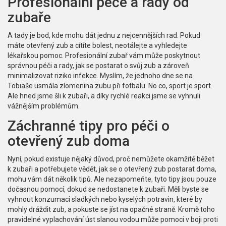
Profesionální péče a rady od
zubaře
A tady je bod, kde mohu dát jednu z nejcennějších rad. Pokud
máte otevřený zub a cítíte bolest, neotálejte a vyhledejte
lékařskou pomoc. Profesionální zubař vám může poskytnout
správnou péči a rady, jak se postarat o svůj zub a zároveň
minimalizovat riziko infekce. Myslím, že jednoho dne se na
Tobiaše usmála zlomenina zubu při fotbalu. No co, sport je sport.
Ale hned jsme šli k zubaři, a díky rychlé reakci jsme se vyhnuli
vážnějším problémům.
Záchranné tipy pro péči o
otevřený zub doma
Nyní, pokud existuje nějaký důvod, proč nemůžete okamžitě běžet
k zubaři a potřebujete vědět, jak se o otevřený zub postarat doma,
mohu vám dát několik tipů. Ale nezapomeňte, tyto tipy jsou pouze
dočasnou pomocí, dokud se nedostanete k zubaři. Měli byste se
vyhnout konzumaci sladkých nebo kyselých potravin, které by
mohly dráždit zub, a pokuste se jíst na opačné straně. Kromě toho
pravidelné vyplachování úst slanou vodou může pomoci v boji proti