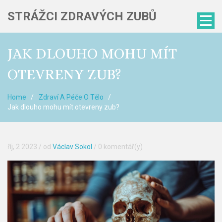
STRÁŽCI ZDRAVÝCH ZUBŮ
JAK DLOUHO MOHU MÍT
OTEVRENY ZUB?
Home
Zdraví A Péče O Tělo
Jak dlouho mohu mít otevreny zub?
říj, 2 2023
/ od
Václav Sokol
/
0 komentář(y)