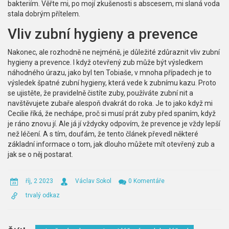
bakteriím. Věřte mi, po mojí zkušenosti s abscesem, mi slaná voda
stala dobrým přítelem.
Vliv zubní hygieny a prevence
Nakonec, ale rozhodně ne nejméně, je důležité zdůraznit vliv zubní
hygieny a prevence. I když otevřený zub může být výsledkem
náhodného úrazu, jako byl ten Tobiaše, v mnoha případech je to
výsledek špatné zubní hygieny, která vede k zubnímu kazu. Proto
se ujistěte, že pravidelně čistíte zuby, používáte zubní nit a
navštěvujete zubaře alespoň dvakrát do roka. Je to jako když mi
Cecilie říká, že nechápe, proč si musí prát zuby před spaním, když
je ráno znovu jí. Ale já jí vždycky odpovím, že prevence je vždy lepší
než léčení. A s tím, doufám, že tento článek převedl některé
základní informace o tom, jak dlouho můžete mít otevřený zub a
jak se o něj postarat.
říj, 2 2023
Václav Sokol
0 Komentáře
trvalý odkaz