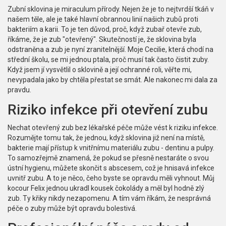
Zubní sklovina je miraculum přírody. Nejen že je to nejtvrdší tkáň v
našem těle, ale je také hlavní obrannou linií našich zubů proti
bakteriím a karii. To je ten důvod, proč, když zubař otevře zub,
říkáme, že je zub "otevřený". Skutečností je, že sklovina byla
odstraněna a zub je nyní zranitelnější. Moje Cecilie, která chodí na
střední školu, se mi jednou ptala, proč musí tak často čistit zuby.
Když jsem jí vysvětlil o sklovině a její ochranné roli, věřte mi,
nevypadala jako by chtěla přestat se smát. Ale nakonec mi dala za
pravdu.
Riziko infekce při otevření zubu
Nechat otevřený zub bez lékařské péče může vést k riziku infekce.
Rozumějte tomu tak, že jednou, když sklovina již není na místě,
bakterie mají přístup k vnitřnímu materiálu zubu - dentinu a pulpy.
To samozřejmě znamená, že pokud se přesně nestaráte o svou
ústní hygienu, můžete skončit s abscesem, což je hnisavá infekce
uvnitř zubu. A to je něco, čeho byste se opravdu měli vyhnout. Můj
kocour Felix jednou ukradl kousek čokolády a měl byl hodně zlý
zub. Ty křiky nikdy nezapomenu. A tím vám říkám, že nesprávná
péče o zuby může být opravdu bolestivá.