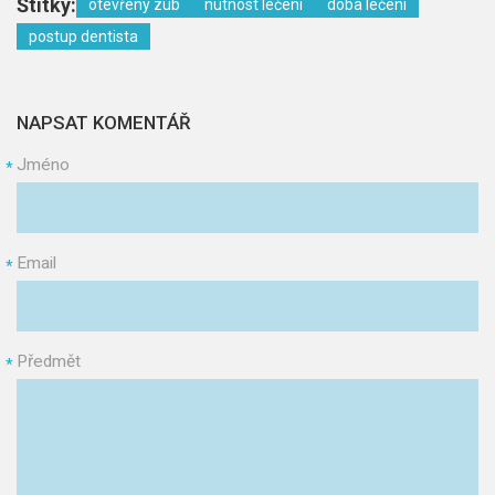
Štítky:
otevřený zub
nutnost léčení
doba léčení
postup dentista
NAPSAT KOMENTÁŘ
Jméno
*
Email
*
Předmět
*