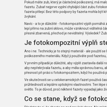
Pokud máte zub, který je částečně poškozený, má malou 
fazetu. Zubař nejprve vyplní chybějící část zubu fotoko
fazeta přilepí. Bez této podpory by fazeta mohla být 
žvýkání.
Navíc - a to je důležité - fotokompozitní výplň pomáh
lepí přímo na zubní sklovo, může vzniknout viditelná čá
přesně zbarvená, přechod je neviditelný. Výsledek? Zuby
Je fotokompozitní výplň ste
Ano i ne. Technicky je to stejný materiál - ale použití s
poškozeného materiálu. Když ji používáte pod fazetou, 
V prvním případě je důležité, aby výplň zastavila další 
aby nepřekrývala fazetu, a aby měla správnou barvu, 
přesnost při práci s fotokompozitem, když ho používá pr
Ve skutečnosti se u celokeramických fazet používá čast
průhledností a lepšími optickými vlastnostmi. Ten lépe
světlo. To je důvod, proč některé fazety vypadají jako ži
Co se stane, když se fotok