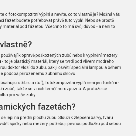
ste o fotokompozitní výplni a nevíte, co to vlastně je? Možná vás
ací fazet budete potřebovat právě tuto výplň. Nebo se prostě
ý materiál pod fázetou. Všechno to má svůj důvod - a není to
 vlastně?
ři používají k opravě poškozených zubů nebo k vyplnění mezery
u
- to je plastický materiál, který se tvrdí pod vlivem modrého
rou doktor vloží do zubu, pak ji osvětlí speciální lampou a během
á se podobá přirozenému zubnímu sklovu.
bsahující stříbro a rtuť), fotokompozitní výplň není jen funkční -
ich zubů, takže se v nich téměř nerozpozná. A protože se
volba pro vaše zuby.
ramických fazetách?
se lepí na přední plochu zubu. Slouží k zlepšení barvy, tvaru
 vidět špičky nebo mezery, potřebují pevnou podložku pod sebou.