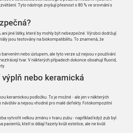
ětšení. Tyto nástroje zvyšují přesnost o 80 % ve srovnání s
ezpečná?
ani jiné látky, které by mohly být nebezpečné. Výrobci dodržují
ály jsou testovány na biokompatibilitu. To znamená, že
s barvením nebo ústupem, ale tyto verze už nejsou v používání.
neztrácejí tvar. V některých případech dokonce obsahují fluorid,
ty.
ní výplň nebo keramická
kou keramickou podložku. To je možné - ale jen v některých
ce návštěv a nejsou vhodné pro malé defekty. Fotokompozitní
eba vytvořit velkou změnu v tvaru zubu - například když zub byl
pacientů, kteří si dělají fazety kvůli estetice, ale ne kvůli