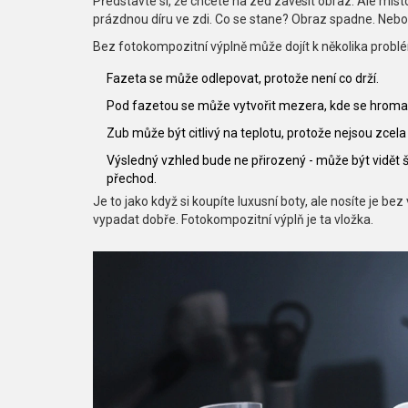
Představte si, že chcete na zed zavěsit obraz. Ale místo
prázdnou díru ve zdi. Co se stane? Obraz spadne. Nebo 
Bez fotokompozitní výplně může dojít k několika prob
Fazeta se může odlepovat, protože není co drží.
Pod fazetou se může vytvořit mezera, kde se hromad
Zub může být citlivý na teplotu, protože nejsou zcel
Výsledný vzhled bude ne přirozený - může být vidět
přechod.
Je to jako když si koupíte luxusní boty, ale nosíte je 
vypadat dobře. Fotokompozitní výplň je ta vložka.