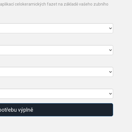
d aplikací celokeramických fazet na základě vašeho zubního
 potřebu výplně