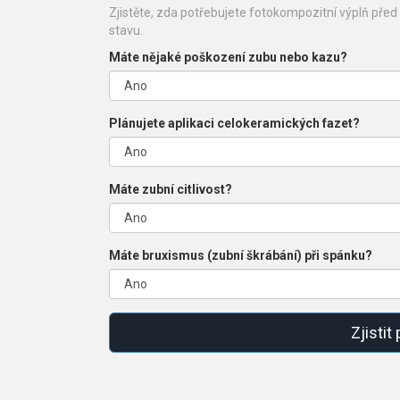
Zjistěte, zda potřebujete fotokompozitní výplň pře
stavu.
Máte nějaké poškození zubu nebo kazu?
Plánujete aplikaci celokeramických fazet?
Máte zubní citlivost?
Máte bruxismus (zubní škrábání) při spánku?
Zjistit