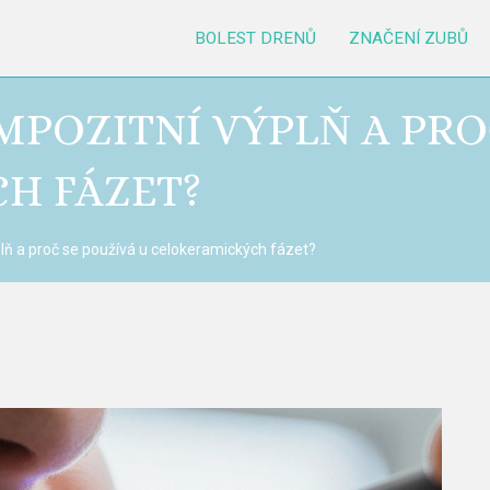
BOLEST DRENŮ
ZNAČENÍ ZUBŮ
MPOZITNÍ VÝPLŇ A PRO
H FÁZET?
plň a proč se používá u celokeramických fázet?