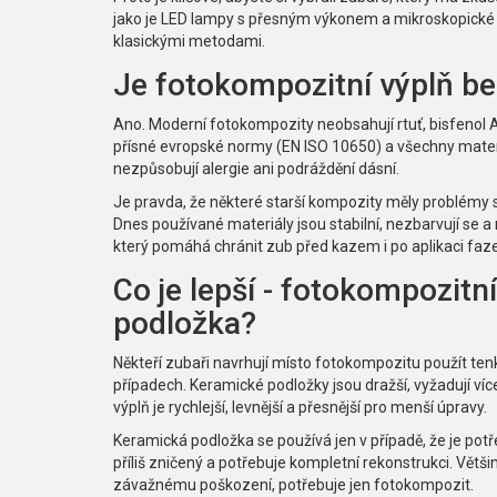
jako je LED lampy s přesným výkonem a mikroskopické zv
klasickými metodami.
Je fotokompozitní výplň b
Ano. Moderní fotokompozity neobsahují rtuť, bisfenol A 
přísné evropské normy (EN ISO 10650) a všechny materi
nezpůsobují alergie ani podráždění dásní.
Je pravda, že některé starší kompozity měly problémy 
Dnes používané materiály jsou stabilní, nezbarvují se a 
který pomáhá chránit zub před kazem i po aplikaci faze
Co je lepší - fotokompozit
podložka?
Někteří zubaři navrhují místo fotokompozitu použít ten
případech. Keramické podložky jsou dražší, vyžadují ví
výplň je rychlejší, levnější a přesnější pro menší úpravy.
Keramická podložka se používá jen v případě, že je potř
příliš zničený a potřebuje kompletní rekonstrukci. Většina 
závažnému poškození, potřebuje jen fotokompozit.