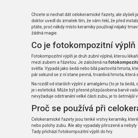
Chcete si nechat dát celokeramické fazety, ale slyšeli j
doktor uvedl do zmatek tím, že vám řekl, že před instal
ptáte, proč někdy místo keramiky používají nějaký tmav
žádná magie.
Co je fotokompozitní výplň
Fotokompozitní výplň je druh zubní výplně, kterou léka
mezi zubem a fázetou. Je založená na
fotokompozit
světla. Vypadá jako šedá nebo bílá pastovitá hmota, kte
pár sekund se z ní stane pevná, trvanlivá hmota, kter
Na rozdíl od starších výplní z amalgámu (to je ta šedá, o
je i estetická. Může být přesně přizpůsobena barvě vaš
nevyžaduje odstranění velké části zubu, je to šetrnější 
Proč se používá při celoke
Celokeramické fazety jsou tenké vrstvy keramiky, které 
nebo polohy zubu. Ale aby vypadaly přirozeně a nebyly
Tady přichází fotokompozitní výplň do hry.