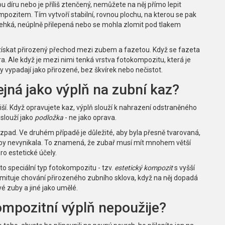
díru nebo je příliš ztenčený, nemůžete na něj přímo lepit
mpozitem. Tím vytvoří stabilní, rovnou plochu, na kterou se pak
křehká, neúplně přilepená nebo se mohla zlomit pod tlakem
á získat přirozený přechod mezi zubem a fazetou. Když se fazeta
ra. Ale když je mezi nimi tenká vrstva fotokompozitu, která je
 vypadají jako přirozené, bez škvírek nebo nečistot.
jná jako výplň na zubní kaz?
e liší. Když opravujete kaz, výplň slouží k nahrazení odstraněného
slouží jako
podložka
- ne jako oprava.
rozpad. Ve druhém případě je důležité, aby byla přesně tvarovaná,
aby nevynikala. To znamená, že zubař musí mít mnohem větší
o estetické účely.
o speciální typ fotokompozitu - tzv.
estetický kompozit
s vyšší
 imituje chování přirozeného zubního sklova, když na něj dopadá
vé zuby a jiné jako umělé.
ompozitní výplň nepoužije?