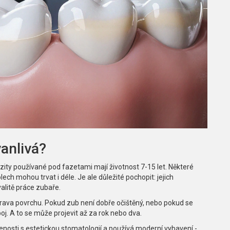
vanlivá?
ity používané pod fazetami mají životnost 7-15 let. Některé
lech mohou trvat i déle. Je ale důležité pochopit: jejich
valitě práce zubaře.
říprava povrchu. Pokud zub není dobře očištěný, nebo pokud se
j. A to se může projevit až za rok nebo dva.
ušenosti s estetickou stomatologií a používá moderní vybavení -