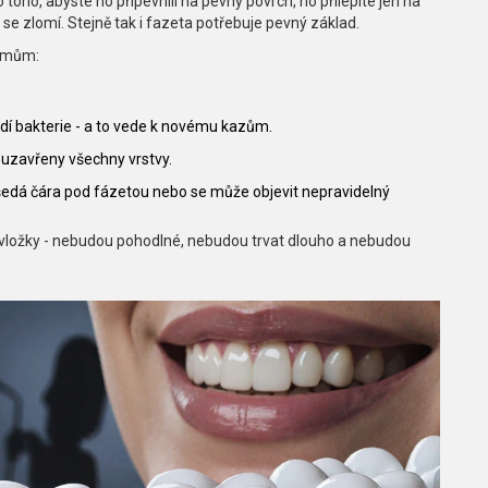
 toho, abyste ho připevnili na pevný povrch, ho přilepíte jen na
se zlomí. Stejně tak i fazeta potřebuje pevný základ.
lémům:
í bakterie - a to vede k novému kazům.
a uzavřeny všechny vrstvy.
 šedá čára pod fázetou nebo se může objevit nepravidelný
bez vložky - nebudou pohodlné, nebudou trvat dlouho a nebudou