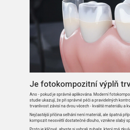
Je fotokompozitní výplň tr
Ano - pokud je správně aplikována. Moderní fotokompoz
studie ukazují, že při správné péči a pravidelných kontro
trvanlivost závisí na dvou věcech - kvalitě materiálu a k
Nejčastější příčina selhání není materiál, ale špatná p
kompozit neosvětlí dostatečně dlouho, vznikne slabý spo
Proto je klíčové, abyste si vybrali zubaře, který má zk