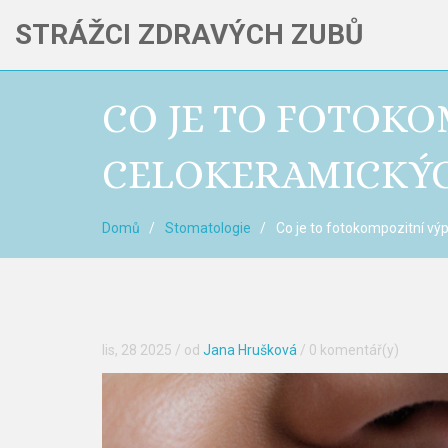
STRÁŽCI ZDRAVÝCH ZUBŮ
CO JE TO FOTOKO
CELOKERAMICKÝC
Domů
Stomatologie
Co je to fotokompozitní vý
lis, 28 2025
/ od
Jana Hrušková
/
0 komentář(y)