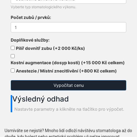
Vyberte typ stomatologického výkonu.
Počet zubů / prvků:
Doplňkové služby:
Pilíř dovnitř zubu (+2 000 Kč/ks)
Kostní augmentace (dosyp kosti) (+15 000 Kč celkem)
Anestezie / Místní znecitlivění (+800 Kč celkem)
Vypočítat cenu
Výsledný odhad
Nastavte parametry a klikněte na tlačítko pro výpočet.
Usmíváte se nejistě? Mnoho lidí odloží návštěvu stomatologa až do
chvíle, kdy bolest nebo estetický problém už nelze ignorovat.