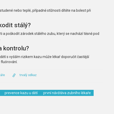
 studené nebo teplé, případně stížnosti dítěte na bolest při
odit stálý?
i a poškodit zárodek stálého zubu, který se nachází těsně pod
.
a kontrolu?
ětí s vyšším rizikem kazu může lékař doporučit častější
 fluórování.
áře
trvalý odkaz
prevence kazu u dětí
první návštěva zubního lékaře