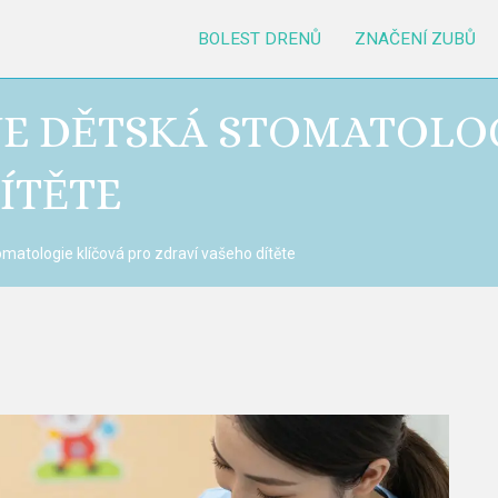
BOLEST DRENŮ
ZNAČENÍ ZUBŮ
JE DĚTSKÁ STOMATOLO
ÍTĚTE
omatologie klíčová pro zdraví vašeho dítěte