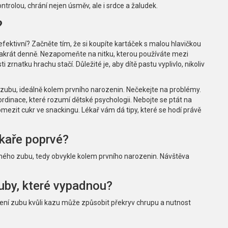
rolou, chrání nejen úsměv, ale i srdce a žaludek.
?
e efektivní? Začněte tím, že si koupíte kartáček s malou hlavičkou
vakrát denně. Nezapomeňte na nitku, kterou používáte mezi
 zrnatku hrachu stačí. Důležité je, aby dítě pastu vyplivlo, nikoliv
o zubu, ideálně kolem prvního narozenin. Nečekejte na problémy.
 ordinace, které rozumí dětské psychologii. Nebojte se ptát na
omezit cukr ve snackingu. Lékař vám dá tipy, které se hodí právě
ékaře poprvé?
éčného zubu, tedy obvykle kolem prvního narozenin. Návštěva
uby, které vypadnou?
cení zubu kvůli kazu může způsobit překryv chrupu a nutnost