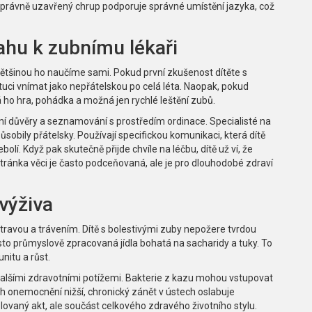
 Správně uzavřený chrup podporuje správné umístění jazyka, což
ahu k zubnímu lékaři
Většinou ho naučíme sami. Pokud první zkušenost dítěte s
ituci vnímat jako nepřátelskou po celá léta. Naopak, pokud
á ho hra, pohádka a možná jen rychlé leštění zubů.
í důvěry a seznamování s prostředím ordinace
.
Specialisté na
sobily přátelsky. Používají specifickou komunikaci, která dítě
bolí. Když pak skutečně přijde chvíle na léčbu, dítě už ví, že
tránka věci je často podceňovaná, ale je pro dlouhodobé zdraví
 výživa
stravou a trávením. Dítě s bolestivými zuby nepožere tvrdou
to průmyslově zpracovaná jídla bohatá na sacharidy a tuky. To
nitu a růst.
dalšími zdravotními potížemi. Bakterie z kazu mohou vstupovat
ch onemocnění nižší, chronický zánět v ústech oslabuje
ovaný akt, ale součást celkového zdravého životního stylu.