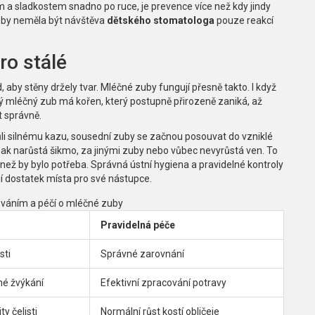
m a sladkostem snadno po ruce, je prevence více než kdy jindy
č by neměla být návštěva
dětského stomatologa
pouze reakcí
ro stálé
 aby stěny držely tvar. Mléčné zuby fungují přesně takto. I když
aždý mléčný zub má kořen, který postupně přirozeně zaniká, až
t správně.
i silnému kazu, sousední zuby se začnou posouvat do vzniklé
ak narůstá šikmo, za jinými zuby nebo vůbec nevyrůstá ven. To
 než by bylo potřeba. Správná ústní hygiena a pravidelné kontroly
í dostatek místa pro své nástupce.
ováním a péčí o mléčné zuby
Pravidelná péče
sti
Správné zarovnání
né žvýkání
Efektivní zpracování potravy
y čelisti
Normální růst kostí obličeje