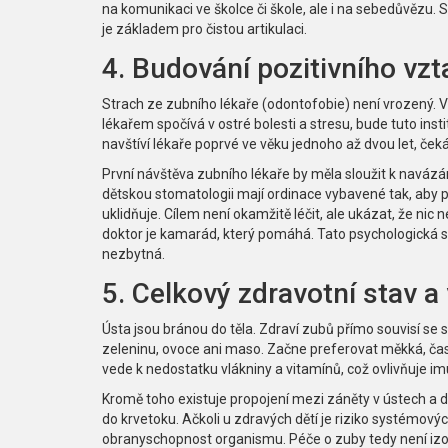
na komunikaci ve školce či škole, ale i na sebedůvězu.
je základem pro čistou artikulaci.
4. Budování pozitivního vzt
Strach ze zubního lékaře (odontofobie) není vrozený. 
lékařem spočívá v ostré bolesti a stresu, bude tuto inst
navštíví lékaře poprvé ve věku jednoho až dvou let, ček
První návštěva zubního lékaře
by měla sloužit k
navázán
dětskou stomatologii mají ordinace vybavené tak, aby pů
uklidňuje. Cílem není okamžitě léčit, ale ukázat, že nic ne
doktor je kamarád, který pomáhá. Tato psychologická s
nezbytná.
5. Celkový zdravotní stav a
Ústa jsou bránou do těla. Zdraví zubů přímo souvisí se 
zeleninu, ovoce ani maso. Začne preferovat měkká, čas
vede k nedostatku vlákniny a vitamínů, což ovlivňuje imu
Kromě toho existuje propojení mezi záněty v ústech a 
do krvetoku. Ačkoli u zdravých dětí je riziko systémový
obranyschopnost organismu. Péče o zuby tedy není izol