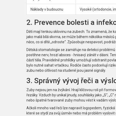
Náklady v budoucnu
Vysoké (ortodoncie, i
2. Prevence bolesti a infekc
Děti mají tenkou sklovinu na zubech. To znamená, že k
jako malá bílá skvrna, se může během několika měsíců p
něco, co si dítě „odroste“. Způsobuje nespavost, podrážd
Dětská stomatologie
se zaměřuje na
detekci problémů 
postihne nerv, hrozí absces - hnisavý zánět v dásni. Ten 
částí těla. Pravidelné prohlídky umožňují odstranit povl
bylo nutné sahat vrtačkou. Rodiče často podceňují rizi
zubu nebo citlivost na studené jsou jasné signály.
3. Správný vývoj řeči a výsl
Zuby nejsou jen na žvýkání. Hrají klíčovou roli při formo
řezáky. Vzduch by unikal jinudy, souhlásky jako „S“, „C“ 
nebo špatně tvarované zuby mohou vést k vadám výslo
Ačkoli mnoho vad řeči lze napravit logopedem, fyzická 
které se stydí za svůj úsměv nebo má problém vyslovit 