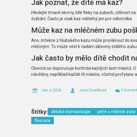
Jak poznat, že dítě má kaz?
Hledejte tmavé skvrny, bílé fleky na zubech, citlivost na
žvýkání. Často je však kaz viditelný jen pro odborníka.
Může kaz na mléčném zubu pošk
Ano. Infekce z hlubokého kazu může proniknout do kost
mléčným. To může vést k vadám skloviny stálého zubu
Jak často by mělo dítě chodit n
Obecně se doporučuje kontrola každých šest měsíců. U d
návštěvy, například každé tři měsíce, včetně profylaxe a
čen, 6 2026
Jana Dvořáková
0 Koment
Štítky:
dětská stomatologie
péče o mléčné zuby
fluorace