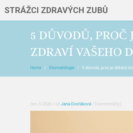
STRÁŽCI ZDRAVÝCH ZUBŮ
5 DŮVODŮ, PROČ 
ZDRAVÍ VAŠEHO D
Home
Stomatologie
5 důvodů, proč je dětská st
čen, 6 2026
/ od
Jana Dvořáková
/
0 komentář(y)