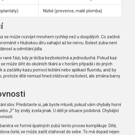
mplantáty)
Nízké (prevence, malé plomba)
í
az se může rozvíjet mnohem rychleji než u dospělých. Co začíná
roměnit v hlubokou díru sahající až ke nervu. Bolest zuba není
ěnost a odmítání jídla.
v rané fázi, kdy je léčba bezbolestná a jednoduchá
.
Pokud kaz
se může šířit do okolních tkání a v horším případě i do jiných
ak a začátky kazu pomocí leštění nebo aplikací fluoridu, aniž by
ko, protože dítě nemusí hned stěžovat na bolest, ale změna barvy
ovnosti
vání slov. Představte si, jak byste mluvili, pokud vám chyběly horní
nebo „F“ by zněly zcela jinak. U dětí je situace podobná. Chybějící
vnosti.
bariéra ve formě špatných zubů tento proces komplikuje. Dítě,
slova čistě, se může začít stahovat do sebe. To má dopad nejen