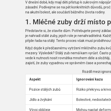
V dnešní době, kdy mají děti přístup k cukrovým nápojů
zásadní. Podívejme se na pět konkrétních důvodů, pro
na akutní bolest, ale součástí běžného života rodiny.
1. Mléčné zuby drží místo p
Představte si, že stavíte dům. Potřebujete pevný základ,
je nahradí stálé zuby, jejich role je nenahraditelná. K
přijde řada na stálý. Tento proces však musí proběhnou
Když dojde k předčasnému vytržení mléčného zubu kvůl
mezery. Výsledek? Stálý zub nemá kam vyrůst. Často p
vede k nutnosti nosit rovnátka mnohem déle a složitěji,
zajistí, že zuby vypadnou ve správném čase a ponechaj
Rozdíl mezi ignor
Aspekt
Ignorování kazu
Pozice stálých zubů
Riziko překryvu a krivo
Jídlo a žvýkání
Bolestivé, nedostateč
Vývoj obličeje
Mohou nastat deformit