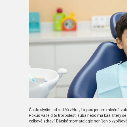
Často slyším od rodičů větu: „To jsou jenom mléčné zuby,
Pokud vaše dítě trpí bolestí zuba nebo má kaz, který se 
celkové zdraví. Dětská stomatologie není jen o vyplňová