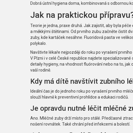
Dobrá ústní hygiena doma, kombinovaná s odbornou kont
Jak na praktickou přípravu
Teorie je jedna, praxe druhá. Jak zajistit, aby byla péč
a měkkými štětinami. Od prvního zubu začněte čistit d
zuby, kde kartáček nesáhne. Fluoridová pasta ve velikosti
polykalo.
Navštivte lékaře nejpozději do roku po vyrašení prvníh
V Plzni i v celé České republice najdete specializované
detaily hygieny, na vhodnost fluórování nebo na to, jak 
vaší rodině.
Kdy má dítě navštívit zubního l
Ideální čas je do jednoho roku po vyrašení prvního ml
slouží hlavně k preventivní prohlídce a edukaci rodičů.
Je opravdu nutné léčit mléčné z
Ano. Mléčné zuby drží místo pro stálé. Předčasné ztra
nošení rovnátek. Také chrání před infekcemi a bolestí.