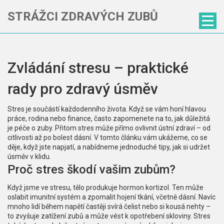
STRÁŽCI ZDRAVÝCH ZUBŮ
Zvládání stresu – praktické
rady pro zdravý úsměv
Stres je součástí každodenního života. Když se vám honí hlavou
práce, rodina nebo finance, často zapomenete na to, jak důležitá
je péče o zuby. Přitom stres může přímo ovlivnit ústní zdraví – od
citlivosti až po bolest dásní. V tomto článku vám ukážeme, co se
děje, když jste napjatí, a nabídneme jednoduché tipy, jak si udržet
úsměv v klidu.
Proč stres škodí vašim zubům?
Když jsme ve stresu, tělo produkuje hormon kortizol. Ten může
oslabit imunitní systém a zpomalit hojení tkání, včetně dásní. Navíc
mnoho lidí během napětí častěji svírá čelist nebo si kousá nehty –
to zvyšuje zatížení zubů a může vést k opotřebení skloviny. Stres