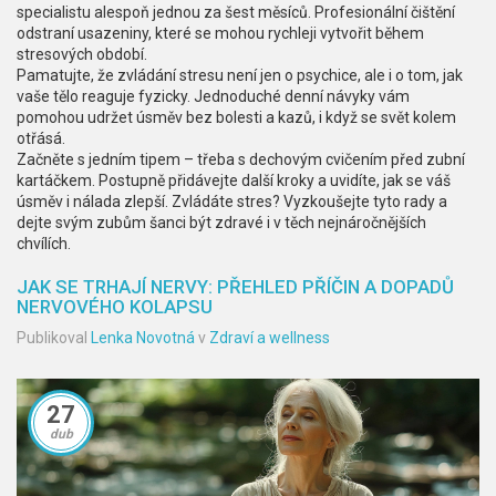
specialistu alespoň jednou za šest měsíců. Profesionální čištění
odstraní usazeniny, které se mohou rychleji vytvořit během
stresových období.
Pamatujte, že zvládání stresu není jen o psychice, ale i o tom, jak
vaše tělo reaguje fyzicky. Jednoduché denní návyky vám
pomohou udržet úsměv bez bolesti a kazů, i když se svět kolem
otřásá.
Začněte s jedním tipem – třeba s dechovým cvičením před zubní
kartáčkem. Postupně přidávejte další kroky a uvidíte, jak se váš
úsměv i nálada zlepší. Zvládáte stres? Vyzkoušejte tyto rady a
dejte svým zubům šanci být zdravé i v těch nejnáročnějších
chvílích.
JAK SE TRHAJÍ NERVY: PŘEHLED PŘÍČIN A DOPADŮ
NERVOVÉHO KOLAPSU
Publikoval
Lenka Novotná
v
Zdraví a wellness
27
dub