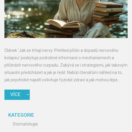
Článek 'Jak se trhají nervy: Přehled příčin a dopadů nervového
kolapsu' poskytuje podrobné informace o mechanismech a
příčinách nervového rozpadu. Zabývá se i strategiemi, jak takovým
situacím předcházet a jak je řešit. Nabízí čtenářům náhled na to,
jak psychické napětí ovlivňuje fyzické zdraví a jak mohou lépe
rozpoznávat varovné signály, jakož i rady, jak si udržet duševní
VÍCE
pohodu.
KATEGORIE
Stomatologie