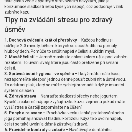
také často vede k špatným stravovacím návykům, jako je
konzumace sladkostí nebo kyselých nápojů, což podporuje vznik
zubního kazu.
Tipy na zvládání stresu pro zdravý
úsměv
1. Dechová cvičení a krátké přestávky
– Každou hodinu si
udělejte 2‑3 minuty, během kterých se soustředíte na pomalý
hluboký dech. Pomůže to snížit napětí v čelisti a uklidní mysl.
2. Masáž čelistí
– Jemně masírujte oblast kolem uší a pod zubním
řezákem. To uvolní svaly, které jsou často přetížené při svírání
čelisti.
3. Správná ústní hygiena i ve spěchu
– I když máte málo času,
nezapomeňte alespoň jednou denně použít zubní nit a ústní vodu.
To odstraní plak, který se může rychleji hromadit, když je imunitní
systém oslaben.
4. Zdravá strava
– Nahraďte sladkosti ořechy nebo jogurtem.
Kyselé a cukerné nápoje zvyšují riziko kazu, zejména pokud máte
vyšší stres a častěji zapomínáte na čištění.
5. Pohyb a relaxace
– Procházka venku, lehké protahování nebo
jóga pomáhají snižovat hladinu kortizolu. Když tělo uvolní napětí,
čelist se také uvolní a dásně zůstávají zdravé.
6. Pravidelné kontroly u zubaře
– Navštěvujte dentálního