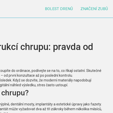
BOLEST DRENŮ
ZNAČENÍ ZUBŮ
rukcí chrupu: pravda od
píte do ordinace, podívejte se na to, co říkají ostatní. Skutečné
– od první konzultace až po poslední kontrolu.
ýsledek. Když se dozvíte, že moderní materiály napodobují
tální náhled výsledku, stres často ustoupí.
 chrupu?
 výplně, dentální mosty, implantáty a estetické úpravy jako fazety.
plantát může vyžadovat dva až tři zákroky během několika měsíců,