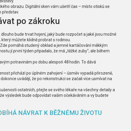
ávštěvy.
kého obrazu. Digitální sken vám ušetří čas – místo otisků se
h představ.
kávat po zákroku
k dlouho bude trvat hojení, jaký bude rozpočet a jaké jsou možné
který můžete klidně probrat s rodinou.
st. Zde pomáhá studený obklad a jemné kartáčování měkkým
stu jí první týden připadalo, že má „těžké zuby“, ale během
pkavým potravinám po dobu alespoň 48 hodin. To dává
kojenost přichází po úplném zahojení – úsměv vypadá přirozeně,
 dokonce uvádějí, že po rekonstrukci se začali více usmívat na
ušenosti ostatních, ptejte se svého lékaře na všechny detaily a
tu, že výsledek bude odpovídat vašim očekáváním a vy budete
OBÍHÁ NÁVRAT K BĚŽNÉMU ŽIVOTU