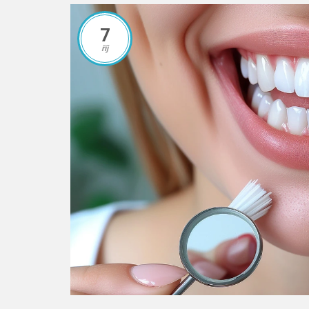
7
říj