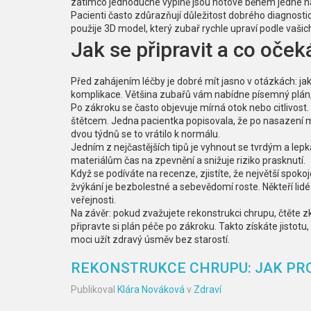
zatímco jednoduché výplně jsou hotové během jedné n
Pacienti často zdůrazňují důležitost dobrého diagnostic
použije 3D model, který zubař rychle upraví podle vašic
Jak se připravit a co oče
Před zahájením léčby je dobré mít jasno v otázkách: ja
komplikace. Většina zubařů vám nabídne písemný plán, 
Po zákroku se často objevuje mírná otok nebo citlivo
štětcem. Jedna pacientka popisovala, že po nasazení mo
dvou týdnů se to vrátilo k normálu.
Jedním z nejčastějších tipů je vyhnout se tvrdým a le
materiálům čas na zpevnění a snižuje riziko prasknutí.
Když se podíváte na recenze, zjistíte, že největší spo
žvýkání je bezbolestné a sebevědomí roste. Někteří lidé
veřejnosti.
Na závěr: pokud zvažujete rekonstrukci chrupu, čtěte zk
připravte si plán péče po zákroku. Takto získáte jisto
moci užít zdravý úsměv bez starostí.
REKONSTRUKCE CHRUPU: JAK PR
Publikoval
Klára Nováková
v
Zdraví