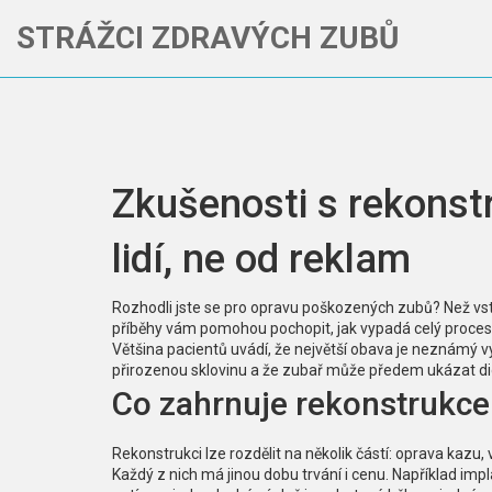
STRÁŽCI ZDRAVÝCH ZUBŮ
Zkušenosti s rekonst
lidí, ne od reklam
Rozhodli jste se pro opravu poškozených zubů? Než vstou
příběhy vám pomohou pochopit, jak vypadá celý proces 
Většina pacientů uvádí, že největší obava je neznámý v
přirozenou sklovinu a že zubař může předem ukázat digi
Co zahrnuje rekonstrukce
Rekonstrukci lze rozdělit na několik částí: oprava kazu,
Každý z nich má jinou dobu trvání i cenu. Například im