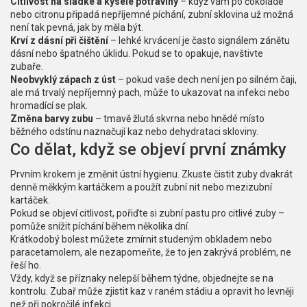
Citlivost na sladké a kyselé potraviny
– když vám po čokoládě
nebo citronu připadá nepříjemné píchání, zubní sklovina už možná
není tak pevná, jak by měla být.
Krví z dásní při čištění
– lehké krvácení je často signálem zánětu
dásní nebo špatného úklidu. Pokud se to opakuje, navštivte
zubaře.
Neobvyklý zápach z úst
– pokud vaše dech není jen po silném čaji,
ale má trvalý nepříjemný pach, může to ukazovat na infekci nebo
hromadící se plak.
Změna barvy zubu
– tmavě žlutá skvrna nebo hnědé místo
běžného odstínu naznačují kaz nebo dehydrataci skloviny.
Co dělat, když se objeví první známky
Prvním krokem je změnit ústní hygienu. Zkuste čistit zuby dvakrát
denně měkkým kartáčkem a použít zubní nit nebo mezizubní
kartáček.
Pokud se objeví citlivost, pořiďte si zubní pastu pro citlivé zuby –
pomůže snížit píchání během několika dní.
Krátkodobý bolest můžete zmírnit studeným obkladem nebo
paracetamolem, ale nezapomeňte, že to jen zakrývá problém, ne
řeší ho.
Vždy, když se příznaky nelepší během týdne, objednejte se na
kontrolu. Zubař může zjistit kaz v raném stádiu a opravit ho levněji
než při pokročilé infekci.