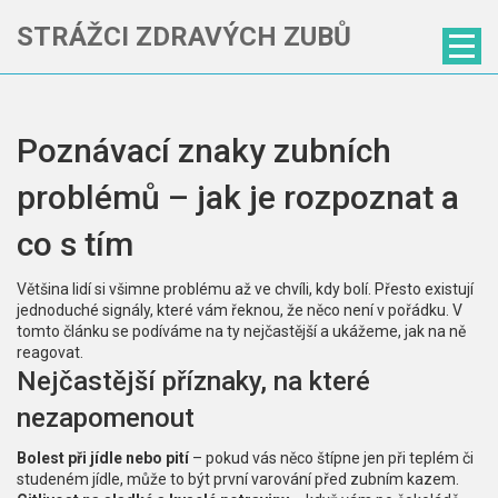
STRÁŽCI ZDRAVÝCH ZUBŮ
Poznávací znaky zubních
problémů – jak je rozpoznat a
co s tím
Většina lidí si všimne problému až ve chvíli, kdy bolí. Přesto existují
jednoduché signály, které vám řeknou, že něco není v pořádku. V
tomto článku se podíváme na ty nejčastější a ukážeme, jak na ně
reagovat.
Nejčastější příznaky, na které
nezapomenout
Bolest při jídle nebo pití
– pokud vás něco štípne jen při teplém či
studeném jídle, může to být první varování před zubním kazem.