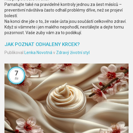
Pamatujte také na pravidelné kontroly jednou za šest měsíců –
preventivní návštěva často odhalí problémy dříve, než se projeví
bolestí.
Na konci dne jde o to, že vaše ústa jsou součástí celkového zdraví.
Když si všimnete i jen malého nepohodlí, neotálejte a dejte tomu
pozornost. Vaše zuby vám za to poděkují.
JAK POZNAT ODHALENY KRCEK?
Publikoval
Lenka Novotná
v
Zdravý životní styl
7
lis