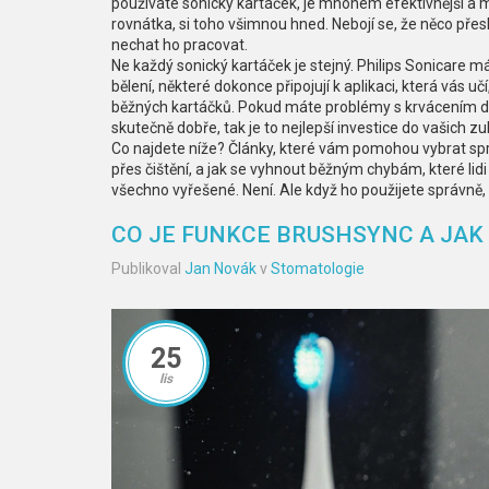
používáte sonický kartáček, je mnohem efektivnější a
rovnátka, si toho všimnou hned. Nebojí se, že něco přesk
nechat ho pracovat.
Ne každý sonický kartáček je stejný. Philips Sonicare m
bělení, některé dokonce připojují k aplikaci, která vás uč
běžných kartáčků. Pokud máte problémy s krvácením dá
skutečně dobře, tak je to nejlepší investice do vašich zub
Co najdete níže? Články, které vám pomohou vybrat spr
přes čištění, a jak se vyhnout běžným chybám, které lidi d
všechno vyřešené. Není. Ale když ho použijete správně, 
CO JE FUNKCE BRUSHSYNC A JAK
Publikoval
Jan Novák
v
Stomatologie
25
lis