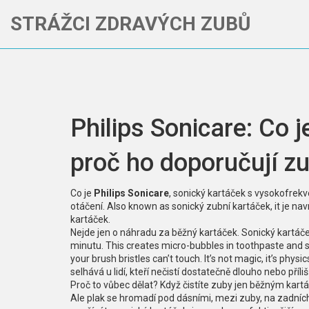
STRÁŽCI ZDRAVÝCH ZUBŮ
Philips Sonicare: Co 
proč ho doporučují zu
Co je
Philips Sonicare
,
sonický kartáček s vysokofrekv
otáčení
. Also known as
sonický zubní kartáček
, it
je nav
kartáček
.
Nejde jen o náhradu za běžný kartáček.
Sonický kartáč
minutu
. This creates micro-bubbles in toothpaste and
your brush bristles can’t touch. It’s not magic, it’s physic
selhává u lidí, kteří nečistí dostatečně dlouho nebo příli
Proč to vůbec dělat? Když čistíte zuby jen běžným kartá
Ale plak se hromadí pod dásními, mezi zuby, na zadní