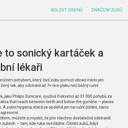
BOLEST DRENŮ
ZNAČENÍ ZUBŮ
je to sonický kartáček a
bní lékaři
enčním pohybem, který čistí zuby pomocí vibrací místo jen
ržený tak, aby odstranil až 7× více plaku než běžný ruční
ek
,
jako Philips Sonicare, využívá frekvenci až 31 000 pohybů za
 saliva that reach between teeth and below the gumline — places
s. A
zubní hygiena
,
která se spoléhá jen na ruční čištění, často
š agresivně
.
čkem, můžete si myslet, že jste všechno dostatečně odstranili.
ch zubech — tam, kde ruka nezvládne.
Čištění zubů
,
když