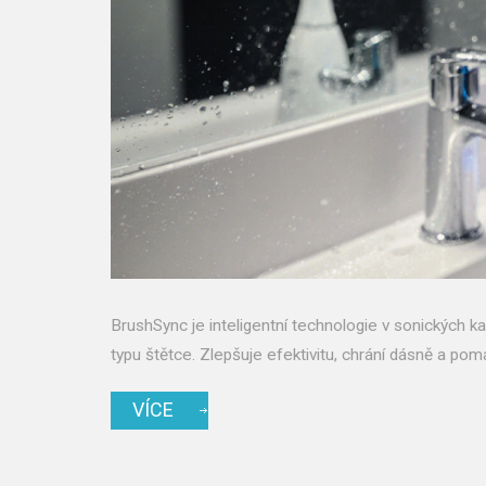
BrushSync je inteligentní technologie v sonických ka
typu štětce. Zlepšuje efektivitu, chrání dásně a pomá
VÍCE