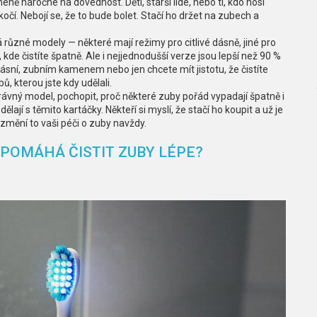
 méně náročné na dovednost
. Děti, starší lidé, nebo ti, kdo nosí
očí. Nebojí se, že to bude bolet. Stačí ho držet na zubech a
á různé modely — některé mají režimy pro citlivé dásně, jiné pro
í, kde čistíte špatně. Ale i nejjednodušší verze jsou lepší než 90 %
sní, zubním kamenem nebo jen chcete mít jistotu, že čistíte
ů, kterou jste kdy udělali.
ávný model, pochopit, proč některé zuby pořád vypadají špatně i
ělají s těmito kartáčky. Někteří si myslí, že stačí ho koupit a už je
změní to vaši péči o zuby navždy.
 POMÁHÁ ČISTIT ZUBY LÉPE?