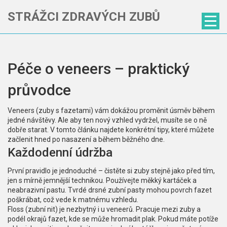
STRÁŽCI ZDRAVÝCH ZUBŮ
Péče o veneers – praktický
průvodce
Veneers (zuby s fazetami) vám dokážou proměnit úsměv během
jedné návštěvy. Ale aby ten nový vzhled vydržel, musíte se o ně
dobře starat. V tomto článku najdete konkrétní tipy, které můžete
začlenit hned po nasazení a během běžného dne.
Každodenní údržba
První pravidlo je jednoduché – čistěte si zuby stejně jako před tím,
jen s mírně jemnější technikou. Používejte měkký kartáček a
neabrazivní pastu. Tvrdé drsné zubní pasty mohou povrch fazet
poškrábat, což vede k matnému vzhledu.
Floss (zubní nit) je nezbytný i u veneerů. Pracuje mezi zuby a
podél okrajů fazet, kde se může hromadit plak. Pokud máte potíže