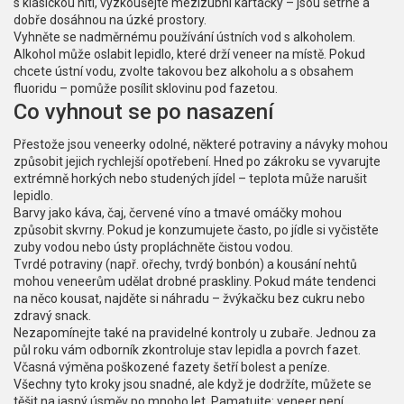
s klasickou niti, vyzkoušejte mezizubní kartáčky – jsou šetrné a
dobře dosáhnou na úzké prostory.
Vyhněte se nadměrnému používání ústních vod s alkoholem.
Alkohol může oslabit lepidlo, které drží veneer na místě. Pokud
chcete ústní vodu, zvolte takovou bez alkoholu a s obsahem
fluoridu – pomůže posílit sklovinu pod fazetou.
Co vyhnout se po nasazení
Přestože jsou veneerky odolné, některé potraviny a návyky mohou
způsobit jejich rychlejší opotřebení. Hned po zákroku se vyvarujte
extrémně horkých nebo studených jídel – teplota může narušit
lepidlo.
Barvy jako káva, čaj, červené víno a tmavé omáčky mohou
způsobit skvrny. Pokud je konzumujete často, po jídle si vyčistěte
zuby vodou nebo ústy propláchněte čistou vodou.
Tvrdé potraviny (např. ořechy, tvrdý bonbón) a kousání nehtů
mohou veneerům udělat drobné praskliny. Pokud máte tendenci
na něco kousat, najděte si náhradu – žvýkačku bez cukru nebo
zdravý snack.
Nezapomínejte také na pravidelné kontroly u zubaře. Jednou za
půl roku vám odborník zkontroluje stav lepidla a povrch fazet.
Včasná výměna poškozené fazety šetří bolest a peníze.
Všechny tyto kroky jsou snadné, ale když je dodržíte, můžete se
těšit na jasný úsměv po mnoho let. Pamatujte: veneer není