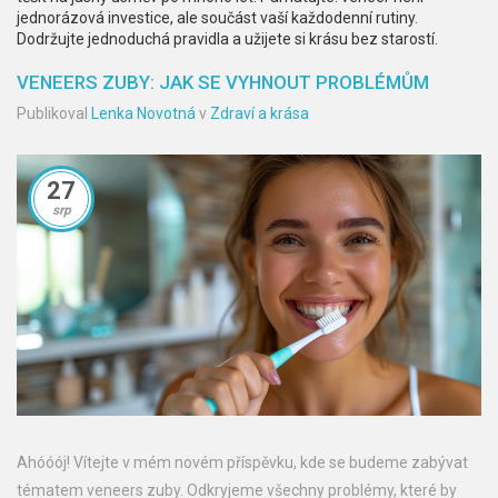
jednorázová investice, ale součást vaší každodenní rutiny.
Dodržujte jednoduchá pravidla a užijete si krásu bez starostí.
VENEERS ZUBY: JAK SE VYHNOUT PROBLÉMŮM
Publikoval
Lenka Novotná
v
Zdraví a krása
27
srp
Ahóóój! Vítejte v mém novém příspěvku, kde se budeme zabývat
tématem veneers zuby. Odkryjeme všechny problémy, které by