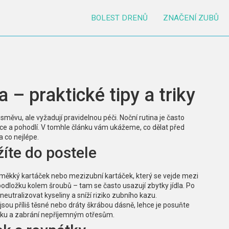
BOLEST DRENŮ
ZNAČENÍ ZUBŮ
 – praktické tipy a triky
ěvu, ale vyžadují pravidelnou péči. Noční rutina je často
kce a pohodlí. V tomhle článku vám ukážeme, co dělat před
 co nejlépe.
žíte do postele
e měkký kartáček nebo mezizubní kartáček, který se vejde mezi
dložku kolem šroubů – tam se často usazují zbytky jídla. Po
eutralizovat kyseliny a sníží riziko zubního kazu.
 jsou příliš těsné nebo dráty škrábou dásně, lehce je posuňte
ánku a zabrání nepříjemným otřesům.