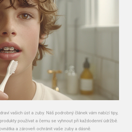
raví vašich úst a zuby. Náš podrobný článek vám nabízí tipy,
é produkty používat a čemu se vyhnout při každodenní údržbě.
rovnátka a zároveň ochránit vaše zuby a dásně.