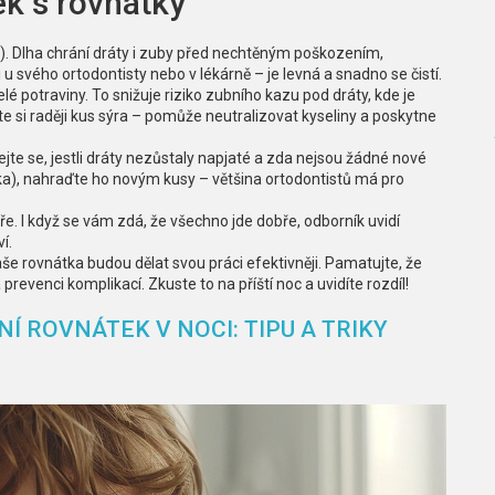
ek s rovnátky
d). Dlha chrání dráty i zuby před nechtěným poškozením,
u svého ortodontisty nebo v lékárně – je levná a snadno se čistí.
lé potraviny. To snižuje riziko zubního kazu pod dráty, kde je
te si raději kus sýra – pomůže neutralizovat kyseliny a poskytne
ejte se, jestli dráty nezůstaly napjaté a zda nejsou žádné nové
ika), nahraďte ho novým kusy – většina ortodontistů má pro
 I když se vám zdá, že všechno jde dobře, odborník uvidí
í.
še rovnátka budou dělat svou práci efektivněji. Pamatujte, že
a prevenci komplikací. Zkuste to na příští noc a uvidíte rozdíl!
Í ROVNÁTEK V NOCI: TIPU A TRIKY