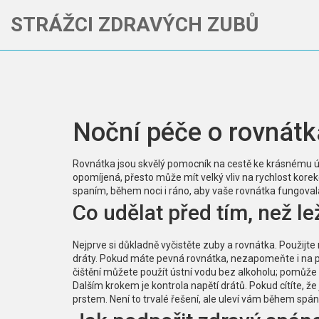
STRÁŽCI ZDRAVÝCH ZUBŮ
Noční péče o rovnátka
Rovnátka jsou skvělý pomocník na cestě ke krásnému úsm
opomíjená, přesto může mít velký vliv na rychlost kore
spaním, během noci i ráno, aby vaše rovnátka fungovala
Co udělat před tím, než le
Nejprve si důkladně vyčistěte zuby a rovnátka. Použijt
dráty. Pokud máte pevná rovnátka, nezapomeňte i na po
čištění můžete použít ústní vodu bez alkoholu; pomůže n
Dalším krokem je kontrola napětí drátů. Pokud cítíte, že
prstem. Není to trvalé řešení, ale uleví vám během sp