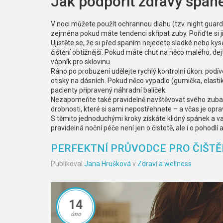
Jak podpořit zdravý spán
V noci můžete použít ochrannou dlahu (tzv. night guar
zejména pokud máte tendenci skřípat zuby. Pořiďte si ji 
Ujistěte se, že si před spaním nejedete sladké nebo kyse
čištění obtížnější. Pokud máte chuť na něco malého, dej
vápník pro sklovinu.
Ráno po probuzení udělejte rychlý kontrolní úkon: podív
otisky na dásních. Pokud něco vypadlo (gumička, elast
pacienty připravený náhradní balíček.
Nezapomeňte také pravidelně navštěvovat svého zubaře.
drobnosti, které si sami nepostřehnete – a včas je oprav
S těmito jednoduchými kroky získáte klidný spánek a va
pravidelná noční péče není jen o čistotě, ale i o pohodlí 
PERFEKTNÍ PRŮVODCE PRO ČIŠTĚN
Publikoval
Jana Hrušková
v
Zdraví a wellness
14
úno