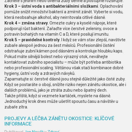
Začněte s jedním nebo dvěma zuby denně a postupně rozšiřujte.
Krok 3 – ústní voda s antibakteriálními složkami
. Oplachování
pomůže snížit množství bakterií a zmírnit zánět. Vyberte si vodu,
která neobsahuje alkohol, aby neirritovala citlivé dásně.
Krok 4 – změna stravy
. Omezte cukry a kyselé nápoje, které
podporují růst bakterií. Zařaďte více čerstvé zeleniny, ovoce a
potravin bohatých na vitamín C a D, které posilují imunitu.
Krok 5 – pravidelné kontroly
. I když se vám stav zlepší, navštivte
zubaře alespoň jednou za šest měsíců. Profesionální čistění
odstraňuje zubní kámen pod dásněmi a kontroluje hloubku kaps.
Pokud máte silnější bolest nebo výrazný otok, neváhejte
kontaktovat zubního specialistu – může být potřeba antibiotika
nebo profesionální scaling. Většinou však stačí kombinace dobré
hygieny, ústní vody a zdravých návyků.
Zapamatujte si: čerstvé dásně jsou stejně důležité jako čisté zuby.
Když se postaráte o obojí, snížíte riziko nejen zánětu okostice, ale i
dalších problémů, jako je ztráta zubu nebo špatný dech.
Takže příště, když si vezmete kartáček, myslete na dásně.
Jednoduchý krok dnes může ušetřit spoustu času a návštěv u
zubaře zítra.
PROJEVY A LÉČBA ZÁNĚTU OKOSTICE: KLÍČOVÉ
INFORMACE