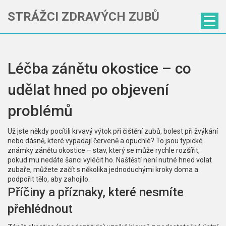
STRÁŽCI ZDRAVÝCH ZUBŮ
Léčba zánětu okostice – co
udělat hned po objevení
problémů
Už jste někdy pocítili krvavý výtok při čištění zubů, bolest při žvýkání
nebo dásně, které vypadají červeně a opuchlé? To jsou typické
známky zánětu okostice – stav, který se může rychle rozšířit,
pokud mu nedáte šanci vyléčit ho. Naštěstí není nutné hned volat
zubaře, můžete začít s několika jednoduchými kroky doma a
podpořit tělo, aby zahojilo.
Příčiny a příznaky, které nesmíte
přehlédnout