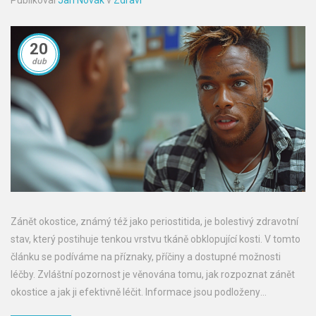
Publikoval
Jan Novák
v
Zdraví
20
dub
Zánět okostice, známý též jako periostitida, je bolestivý zdravotní
stav, který postihuje tenkou vrstvu tkáně obklopující kosti. V tomto
článku se podíváme na příznaky, příčiny a dostupné možnosti
léčby. Zvláštní pozornost je věnována tomu, jak rozpoznat zánět
okostice a jak ji efektivně léčit. Informace jsou podloženy
odbornými zdroji a zahrnují praktické rady pro osoby trpící tímto