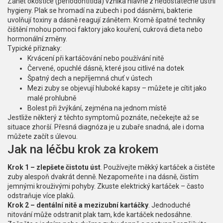
Zánět okostice (periodontitida) vzniká hlavně z nedostatečné ústní
hygieny. Plak se hromadí na zubech i pod dásněmi, bakterie
uvolňují toxiny a dásně reagují zánětem. Kromě špatné techniky
čištění mohou pomoci faktory jako kouření, cukrová dieta nebo
hormonální změny.
Typické příznaky:
Krvácení při kartáčování nebo používání nitě
Červené, opuchlé dásně, které jsou citlivé na dotek
Špatný dech a nepříjemná chuť v ústech
Mezi zuby se objevují hluboké kapsy – můžete je cítit jako
malé prohlubně
Bolest při žvýkání, zejména na jednom místě
Jestliže některý z těchto symptomů poznáte, nečekejte až se
situace zhorší. Přesná diagnóza je u zubaře snadná, ale i doma
můžete začít s úlevou.
Jak na léčbu krok za krokem
Krok 1 – zlepšete čistotu úst
. Používejte měkký kartáček a čistěte
zuby alespoň dvakrát denně. Nezapomeňte i na dásně, čistím
jemnými krouživými pohyby. Zkuste elektrický kartáček – často
odstraňuje více plaků.
Krok 2 – dentální nitě a mezizubní kartáčky
. Jednoduché
nitování může odstranit plak tam, kde kartáček nedosáhne.