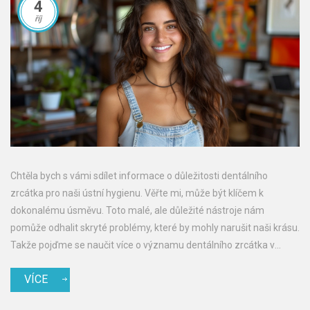
4
říj
Chtěla bych s vámi sdílet informace o důležitosti dentálního
zrcátka pro naši ústní hygienu. Věřte mi, může být klíčem k
dokonalému úsměvu. Toto malé, ale důležité nástroje nám
pomůže odhalit skryté problémy, které by mohly narušit naši krásu.
Takže pojďme se naučit více o významu dentálního zrcátka v
našem životě a jak s ním správně zacházet. Budu ráda, když mi
VÍCE
dáte vědět, jaký máte z tohoto článku pocit!