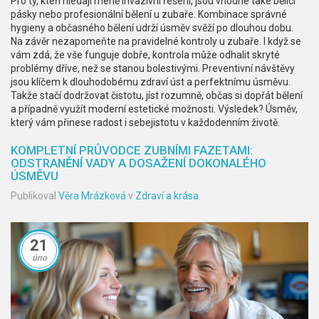
Pro ty, kteří hledají méně invazivní řešení, jsou vhodné také bělící
pásky nebo profesionální bělení u zubaře. Kombinace správné
hygieny a občasného bělení udrží úsměv svěží po dlouhou dobu.
Na závěr nezapomeňte na pravidelné kontroly u zubaře. I když se
vám zdá, že vše funguje dobře, kontrola může odhalit skryté
problémy dříve, než se stanou bolestivými. Preventivní návštěvy
jsou klíčem k dlouhodobému zdraví úst a perfektnímu úsměvu.
Takže stačí dodržovat čistotu, jíst rozumně, občas si dopřát bělení
a případně využít moderní estetické možnosti. Výsledek? Úsměv,
který vám přinese radost i sebejistotu v každodenním životě.
KOMPLETNÍ PRŮVODCE ZUBNÍMI FAZETAMI:
ODSTRANĚNÍ VADY A DOSAŽENÍ DOKONALÉHO
ÚSMĚVU
Publikoval
Věra Mrázková
v
Zdraví a krása
21
úno