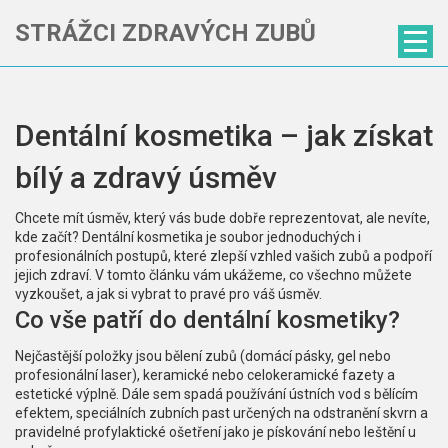
STRÁŽCI ZDRAVÝCH ZUBŮ
Dentální kosmetika – jak získat
bílý a zdravý úsměv
Chcete mít úsměv, který vás bude dobře reprezentovat, ale nevíte,
kde začít? Dentální kosmetika je soubor jednoduchých i
profesionálních postupů, které zlepší vzhled vašich zubů a podpoří
jejich zdraví. V tomto článku vám ukážeme, co všechno můžete
vyzkoušet, a jak si vybrat to pravé pro váš úsměv.
Co vše patří do dentální kosmetiky?
Nejčastější položky jsou bělení zubů (domácí pásky, gel nebo
profesionální laser), keramické nebo celokeramické fazety a
estetické výplně. Dále sem spadá používání ústních vod s bělícím
efektem, speciálních zubních past určených na odstranění skvrn a
pravidelné profylaktické ošetření jako je pískování nebo leštění u