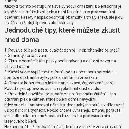
zubaře.
Každý z těchto postupů má své výhody i omezení. Bělení doma je
levnější, ale může trvat déle a není tak silné jako profesionální
ošetření. Fazety naopak poskytují okamžitý a trvalý efekt, ale jsou
dražší a vyžadují úpravu zubní skloviny.
Jednoduché tipy, které můžete zkusit
hned doma
1. Používejte bělící pastu dvakrát denně – nepřehánějte to, stačí
2‑3 minuty kartáčování.
2. Zkuste domácí bělicí pásky podle návodu a dejte si pozor na
citlivost dásní.
3. Každý večer vypláchněte ústní vodou s obsahem peroxidu –
pomůže odstranit zbytky jídla a zabrání tvorbě skvrn.
4. Omezte konzumaci silných barviv (káva, čaj, červené víno).
Pokud si je dopřáváte, po nich vypláchněte ústa vodou.
5. Pravidelně navštěvujte zubaře na profesionální čištění – ten
odstraní plak a kámen, které bělení doma nevyčistí.
Když budete kombinovat několik jednoduchých kroků, uvidíte rozdíl
už po několika týdnech. Pokud chcete výraznější změnu, poraďte
se s odborníkem o možnostech fazet nebo profesionálního
laserového bělení.
Nezapomeňte, že krása úsměvu jde ruku v ruce se zdravím zubů.