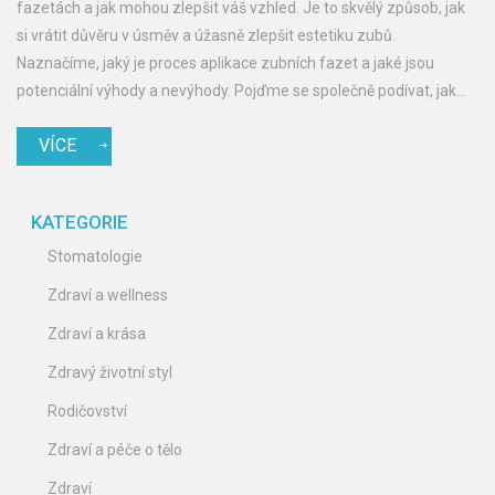
fazetách a jak mohou zlepšit váš vzhled. Je to skvělý způsob, jak
si vrátit důvěru v úsměv a úžasně zlepšit estetiku zubů.
Naznačíme, jaký je proces aplikace zubních fazet a jaké jsou
potenciální výhody a nevýhody. Pojďme se společně podívat, jak
může dentální kosmetika ovlivnit naše sebevědomí a životní styl.
VÍCE
KATEGORIE
Stomatologie
Zdraví a wellness
Zdraví a krása
Zdravý životní styl
Rodičovství
Zdraví a péče o tělo
Zdraví